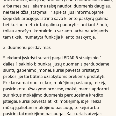
arba mes pasiliekame teisę naudoti duomenis daugiau,
nei tai leidžia įstatymai, ir apie tai jus informuojame
šioje deklaracijoje. Ištrinti savo kliento paskyrą galima
bet kuriuo metu ir tai galima padaryti siunčiant žinutę
toliau aprašytu kontaktiniu variantu arba naudojantis
tam tikslui numatyta funkcija kliento paskyroje.
3. duomenų perdavimas
Siekdami įvykdyti sutartį pagal BDAR 6 straipsnio 1
dalies 1 sakinio b punktą, jūsų duomenis perduodame
siuntų gabenimo įmonei, kuriai pavesta pristatyti
prekes, jei tai būtina užsakytoms prekėms pristatyti.
Priklausomai nuo to, kurį mokėjimo paslaugų teikėją
pasirinkote užsakymo procese, mokėjimams apdoroti
surinktus mokėjimo duomenis perduosime kredito
įstaigai, kuriai pavesta atlikti mokėjimą, ir, jei reikia,
mūsų įgaliotam mokėjimo paslaugų teikėjui arba
pasirinktai mokėjimo paslaugai. Kai kuriais atvejais