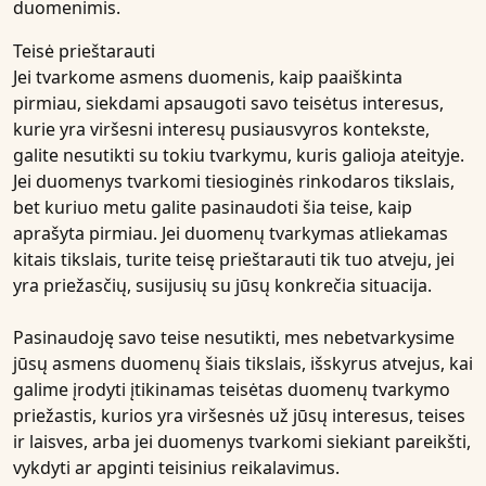
duomenimis.
Teisė prieštarauti
Jei tvarkome asmens duomenis, kaip paaiškinta
pirmiau, siekdami apsaugoti savo teisėtus interesus,
kurie yra viršesni interesų pusiausvyros kontekste,
galite nesutikti su tokiu tvarkymu, kuris galioja ateityje.
Jei duomenys tvarkomi tiesioginės rinkodaros tikslais,
bet kuriuo metu galite pasinaudoti šia teise, kaip
aprašyta pirmiau. Jei duomenų tvarkymas atliekamas
kitais tikslais, turite teisę prieštarauti tik tuo atveju, jei
yra priežasčių, susijusių su jūsų konkrečia situacija.
Pasinaudoję savo teise nesutikti, mes nebetvarkysime
jūsų asmens duomenų šiais tikslais, išskyrus atvejus, kai
galime įrodyti įtikinamas teisėtas duomenų tvarkymo
priežastis, kurios yra viršesnės už jūsų interesus, teises
ir laisves, arba jei duomenys tvarkomi siekiant pareikšti,
vykdyti ar apginti teisinius reikalavimus.