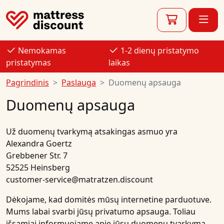
Nemokamas
1-2 dienų pristatymo
pristatymas
laikas
Pagrindinis
Paslauga
Duomenų apsauga
Duomenų apsauga
Už duomenų tvarkymą atsakingas asmuo yra
Alexandra Goertz
Grebbener Str. 7
52525 Heinsberg
customer-service@matratzen.discount
Dėkojame, kad domitės mūsų internetine parduotuve.
Mums labai svarbi jūsų privatumo apsauga. Toliau
išsamiai informuojame apie jūsų duomenų tvarkymą.