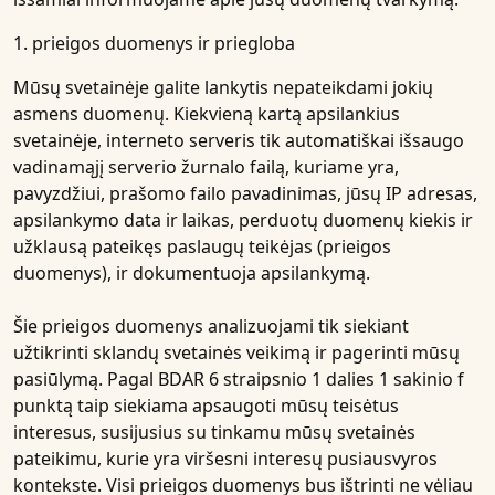
1. prieigos duomenys ir priegloba
Mūsų svetainėje galite lankytis nepateikdami jokių
asmens duomenų. Kiekvieną kartą apsilankius
svetainėje, interneto serveris tik automatiškai išsaugo
vadinamąjį serverio žurnalo failą, kuriame yra,
pavyzdžiui, prašomo failo pavadinimas, jūsų IP adresas,
apsilankymo data ir laikas, perduotų duomenų kiekis ir
užklausą pateikęs paslaugų teikėjas (prieigos
duomenys), ir dokumentuoja apsilankymą.
Šie prieigos duomenys analizuojami tik siekiant
užtikrinti sklandų svetainės veikimą ir pagerinti mūsų
pasiūlymą. Pagal BDAR 6 straipsnio 1 dalies 1 sakinio f
punktą taip siekiama apsaugoti mūsų teisėtus
interesus, susijusius su tinkamu mūsų svetainės
pateikimu, kurie yra viršesni interesų pusiausvyros
kontekste. Visi prieigos duomenys bus ištrinti ne vėliau