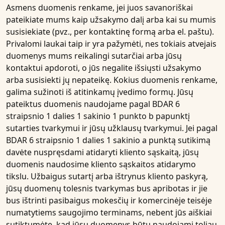
Asmens duomenis renkame, jei juos savanoriškai
pateikiate mums kaip užsakymo dalį arba kai su mumis
susisiekiate (pvz., per kontaktinę formą arba el. paštu).
Privalomi laukai taip ir yra pažymėti, nes tokiais atvejais
duomenys mums reikalingi sutarčiai arba jūsų
kontaktui apdoroti, o jūs negalite išsiųsti užsakymo
arba susisiekti jų nepateikę. Kokius duomenis renkame,
galima sužinoti iš atitinkamų įvedimo formų. Jūsų
pateiktus duomenis naudojame pagal BDAR 6
straipsnio 1 dalies 1 sakinio 1 punkto b papunktį
sutarties tvarkymui ir jūsų užklausų tvarkymui. Jei pagal
BDAR 6 straipsnio 1 dalies 1 sakinio a punktą sutikimą
davėte nuspręsdami atidaryti kliento sąskaitą, jūsų
duomenis naudosime kliento sąskaitos atidarymo
tikslu. Užbaigus sutartį arba ištrynus kliento paskyrą,
jūsų duomenų tolesnis tvarkymas bus apribotas ir jie
bus ištrinti pasibaigus mokesčių ir komercinėje teisėje
numatytiems saugojimo terminams, nebent jūs aiškiai
sutiktumėte, kad jūsų duomenys būtų naudojami toliau,