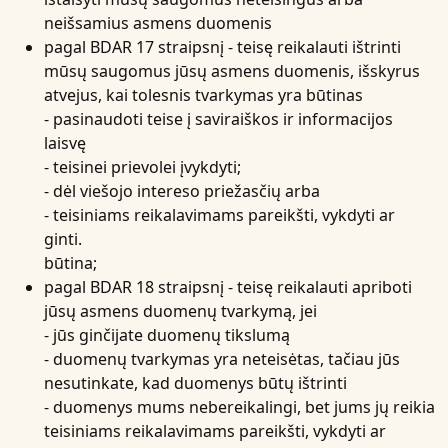
neišsamius asmens duomenis
pagal BDAR 17 straipsnį - teisę reikalauti ištrinti
mūsų saugomus jūsų asmens duomenis, išskyrus
atvejus, kai tolesnis tvarkymas yra būtinas
- pasinaudoti teise į saviraiškos ir informacijos
laisvę
- teisinei prievolei įvykdyti;
- dėl viešojo intereso priežasčių arba
- teisiniams reikalavimams pareikšti, vykdyti ar
ginti.
būtina;
pagal BDAR 18 straipsnį - teisę reikalauti apriboti
jūsų asmens duomenų tvarkymą, jei
- jūs ginčijate duomenų tikslumą
- duomenų tvarkymas yra neteisėtas, tačiau jūs
nesutinkate, kad duomenys būtų ištrinti
- duomenys mums nebereikalingi, bet jums jų reikia
teisiniams reikalavimams pareikšti, vykdyti ar