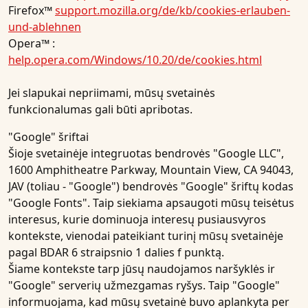
Firefox™
support.mozilla.org/de/kb/cookies-erlauben-
und-ablehnen
Opera™ :
help.opera.com/Windows/10.20/de/cookies.html
Jei slapukai nepriimami, mūsų svetainės
funkcionalumas gali būti apribotas.
"Google" šriftai
Šioje svetainėje integruotas bendrovės "Google LLC",
1600 Amphitheatre Parkway, Mountain View, CA 94043,
JAV (toliau - "Google") bendrovės "Google" šriftų kodas
"Google Fonts". Taip siekiama apsaugoti mūsų teisėtus
interesus, kurie dominuoja interesų pusiausvyros
kontekste, vienodai pateikiant turinį mūsų svetainėje
pagal BDAR 6 straipsnio 1 dalies f punktą.
Šiame kontekste tarp jūsų naudojamos naršyklės ir
"Google" serverių užmezgamas ryšys. Taip "Google"
informuojama, kad mūsų svetainė buvo aplankyta per