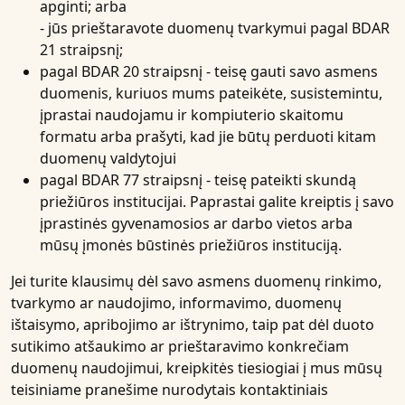
apginti; arba
- jūs prieštaravote duomenų tvarkymui pagal BDAR
21 straipsnį;
pagal BDAR 20 straipsnį - teisę gauti savo asmens
duomenis, kuriuos mums pateikėte, susistemintu,
įprastai naudojamu ir kompiuterio skaitomu
formatu arba prašyti, kad jie būtų perduoti kitam
duomenų valdytojui
pagal BDAR 77 straipsnį - teisę pateikti skundą
priežiūros institucijai. Paprastai galite kreiptis į savo
įprastinės gyvenamosios ar darbo vietos arba
mūsų įmonės būstinės priežiūros instituciją.
Jei turite klausimų dėl savo asmens duomenų rinkimo,
tvarkymo ar naudojimo, informavimo, duomenų
ištaisymo, apribojimo ar ištrynimo, taip pat dėl duoto
sutikimo atšaukimo ar prieštaravimo konkrečiam
duomenų naudojimui, kreipkitės tiesiogiai į mus mūsų
teisiniame pranešime nurodytais kontaktiniais