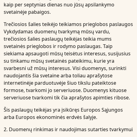
kaip per septynias dienas nuo jūsų apsilankymo
svetainėje pabaigos.
Trečiosios šalies teikėjo teikiamos prieglobos paslaugos
Vykdydamas duomenų tvarkymą mūsų vardu,
trečiosios šalies paslaugų teikėjas teikia mums
svetainės prieglobos ir rodymo paslaugas. Taip
siekiama apsaugoti mūsų teisėtus interesus, susijusius
su tinkamu mūsų svetainės pateikimu, kurie yra
svarbesni už mūsų interesus. Visi duomenys, surinkti
naudojantis šia svetaine arba toliau aprašytose
internetinėje parduotuvėje šiuo tikslu pateiktose
formose, tvarkomi jo serveriuose. Duomenys kituose
serveriuose tvarkomi tik čia aprašytos apimties ribose.
Šis paslaugų teikėjas yra įsikūręs Europos Sąjungos
arba Europos ekonominės erdvės šalyje.
2. Duomenų rinkimas ir naudojimas sutarties tvarkymui