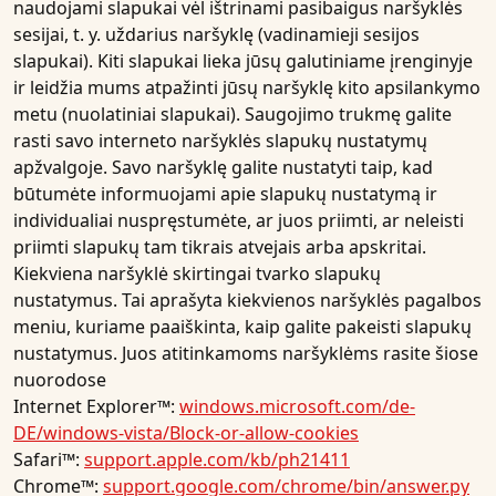
naudojami slapukai vėl ištrinami pasibaigus naršyklės
sesijai, t. y. uždarius naršyklę (vadinamieji sesijos
slapukai). Kiti slapukai lieka jūsų galutiniame įrenginyje
ir leidžia mums atpažinti jūsų naršyklę kito apsilankymo
metu (nuolatiniai slapukai). Saugojimo trukmę galite
rasti savo interneto naršyklės slapukų nustatymų
apžvalgoje. Savo naršyklę galite nustatyti taip, kad
būtumėte informuojami apie slapukų nustatymą ir
individualiai nuspręstumėte, ar juos priimti, ar neleisti
priimti slapukų tam tikrais atvejais arba apskritai.
Kiekviena naršyklė skirtingai tvarko slapukų
nustatymus. Tai aprašyta kiekvienos naršyklės pagalbos
meniu, kuriame paaiškinta, kaip galite pakeisti slapukų
nustatymus. Juos atitinkamoms naršyklėms rasite šiose
nuorodose
Internet Explorer™:
windows.microsoft.com/de-
DE/windows-vista/Block-or-allow-cookies
Safari™:
support.apple.com/kb/ph21411
Chrome™:
support.google.com/chrome/bin/answer.py