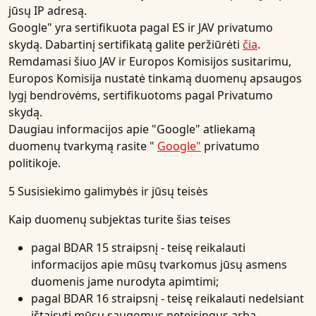
jūsų IP adresą.
Google" yra sertifikuota pagal ES ir JAV privatumo
skydą. Dabartinį sertifikatą galite peržiūrėti
čia
.
Remdamasi šiuo JAV ir Europos Komisijos susitarimu,
Europos Komisija nustatė tinkamą duomenų apsaugos
lygį bendrovėms, sertifikuotoms pagal Privatumo
skydą.
Daugiau informacijos apie "Google" atliekamą
duomenų tvarkymą rasite "
Google"
privatumo
politikoje.
5 Susisiekimo galimybės ir jūsų teisės
Kaip duomenų subjektas turite šias teises
pagal BDAR 15 straipsnį - teisę reikalauti
informacijos apie mūsų tvarkomus jūsų asmens
duomenis jame nurodyta apimtimi;
pagal BDAR 16 straipsnį - teisę reikalauti nedelsiant
ištaisyti mūsų saugomus neteisingus arba