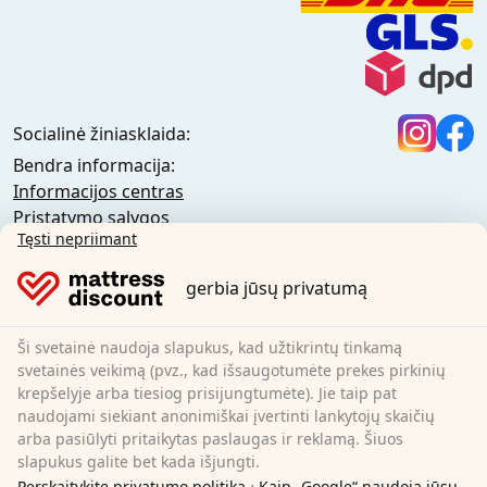
Socialinė žiniasklaida:
Bendra informacija:
Informacijos centras
Pristatymo sąlygos
Tęsti nepriimant
Bendrosios sąlygos (privatiems klientams)
Bendrosios sąlygos (verslo klientams)
gerbia jūsų privatumą
Duomenų apsauga
Slapukai
Atšaukimo politika
Ši svetainė naudoja slapukus, kad užtikrintų tinkamą
svetainės veikimą (pvz., kad išsaugotumėte prekes pirkinių
Atspaudas
krepšelyje arba tiesiog prisijungtumėte). Jie taip pat
Atšaukti sutartį
naudojami siekiant anonimiškai įvertinti lankytojų skaičių
arba pasiūlyti pritaikytas paslaugas ir reklamą. Šiuos
Sleezzz GmbH
slapukus galite bet kada išjungti.
·
Perskaitykite privatumo politiką
Kaip „Google“ naudoja jūsų