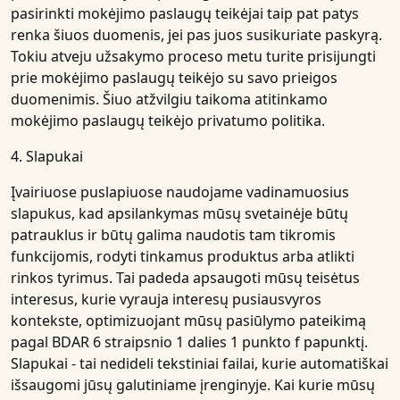
pasirinkti mokėjimo paslaugų teikėjai taip pat patys
renka šiuos duomenis, jei pas juos susikuriate paskyrą.
Tokiu atveju užsakymo proceso metu turite prisijungti
prie mokėjimo paslaugų teikėjo su savo prieigos
duomenimis. Šiuo atžvilgiu taikoma atitinkamo
mokėjimo paslaugų teikėjo privatumo politika.
4. Slapukai
Įvairiuose puslapiuose naudojame vadinamuosius
slapukus, kad apsilankymas mūsų svetainėje būtų
patrauklus ir būtų galima naudotis tam tikromis
funkcijomis, rodyti tinkamus produktus arba atlikti
rinkos tyrimus. Tai padeda apsaugoti mūsų teisėtus
interesus, kurie vyrauja interesų pusiausvyros
kontekste, optimizuojant mūsų pasiūlymo pateikimą
pagal BDAR 6 straipsnio 1 dalies 1 punkto f papunktį.
Slapukai - tai nedideli tekstiniai failai, kurie automatiškai
išsaugomi jūsų galutiniame įrenginyje. Kai kurie mūsų