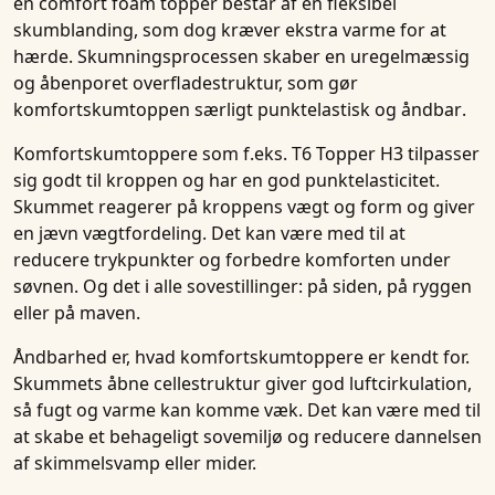
en
comfort foam topper
består af en fleksibel
skumblanding, som dog kræver ekstra varme for at
hærde. Skumningsprocessen skaber en uregelmæssig
og åbenporet overfladestruktur, som gør
komfortskumtoppen
særligt
punktelastisk og åndbar
.
Komfortskumtoppere
som f.eks.
T6 Topper H3
tilpasser
sig godt til kroppen og har en god punktelasticitet.
Skummet reagerer på kroppens vægt og form og giver
en jævn vægtfordeling. Det kan være med til at
reducere trykpunkter og forbedre komforten under
søvnen. Og det i alle sovestillinger: på siden, på ryggen
eller på maven.
Åndbarhed
er, hvad
komfortskumtoppere
er kendt for.
Skummets åbne cellestruktur giver god luftcirkulation,
så fugt og varme kan komme væk. Det kan være med til
at skabe et behageligt sovemiljø og reducere dannelsen
af skimmelsvamp eller mider.