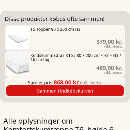
Disse produkter købes ofte sammen!
T6 Topper 80 x 200 cm H3
379,00 kr.
inkl. moms.
Koldskummadras K16 / 80 x 200 cm / H2 + H3 /
16 cm høj
489,00 kr.
inkl. moms.
868,00 kr.
Samlet pris:
inkl. moms.
Sammen i indkøbskurven
Alle oplysninger om
Komfortskumtæppe T6, højde 6