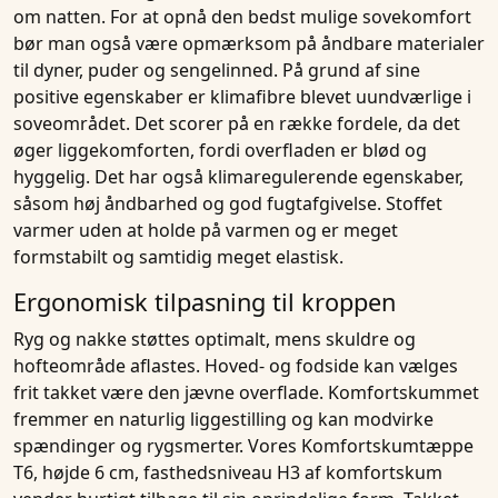
om natten. For at opnå den bedst mulige sovekomfort
bør man også være opmærksom på
åndbare materialer
til dyner, puder og sengelinned. På grund af sine
positive egenskaber er klimafibre blevet uundværlige i
soveområdet. Det scorer på en række fordele, da det
øger liggekomforten, fordi overfladen er blød og
hyggelig. Det har også klimaregulerende egenskaber,
såsom høj
åndbarhed
og god fugtafgivelse. Stoffet
varmer uden at holde på varmen og er meget
formstabilt og samtidig meget elastisk.
Ergonomisk tilpasning til kroppen
Ryg og nakke støttes optimalt, mens skuldre og
hofteområde aflastes. Hoved- og fodside kan vælges
frit takket være den jævne overflade.
Komfortskummet
fremmer en naturlig liggestilling og kan modvirke
spændinger og rygsmerter. Vores
Komfortskumtæppe
T6, højde 6 cm, fasthedsniveau H3
af komfortskum