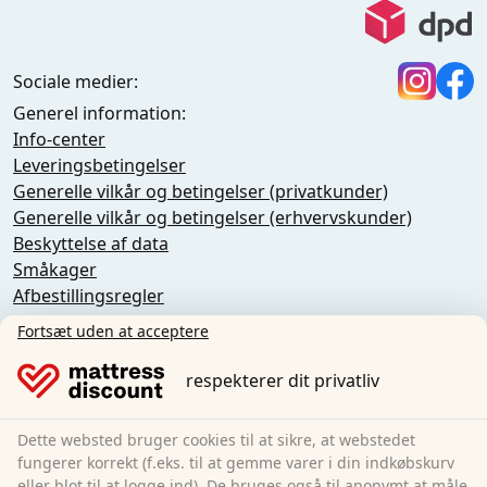
Sociale medier:
Generel information:
Info-center
Leveringsbetingelser
Generelle vilkår og betingelser (privatkunder)
Generelle vilkår og betingelser (erhvervskunder)
Beskyttelse af data
Småkager
Afbestillingsregler
Aftryk
Fortsæt uden at acceptere
Tilbagekaldelse af aftalen
respekterer dit privatliv
Sleezzz GmbH
Grebbener Str. 7
Dette websted bruger cookies til at sikre, at webstedet
52525 Heinsberg
fungerer korrekt (f.eks. til at gemme varer i din indkøbskurv
eller blot til at logge ind). De bruges også til anonymt at måle