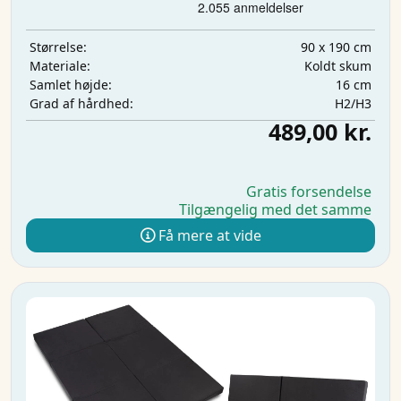
90 x 190 cm
Størrelse:
Koldt skum
Materiale:
16 cm
Samlet højde:
H2/H3
Grad af hårdhed:
489,00 kr.
Gratis forsendelse
Tilgængelig med det samme
Få mere at vide