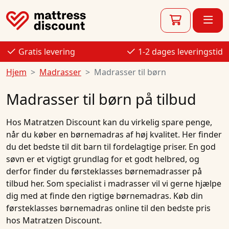
Gratis levering
1-2 dages leveringstid
Hjem
Madrasser
Madrasser til børn
Madrasser til børn på tilbud
Hos
Matratzen Discount
kan du virkelig spare penge,
når du køber en
børnemadras
af høj kvalitet. Her finder
du det bedste til dit barn til fordelagtige priser. En god
søvn er et vigtigt grundlag for et godt helbred, og
derfor finder du førsteklasses
børnemadrasser
på
tilbud
her. Som specialist i
madrasser
vil vi gerne hjælpe
dig med at finde den rigtige
børnemadras
.
Køb
din
førsteklasses
børnemadras
online
til den
bedste pris
hos Matratzen Discount.