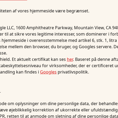
aliteten af vores hjemmeside være begrænset.
gle LLC, 1600 Amphitheatre Parkway, Mountain View, CA 9404
 til at sikre vores legitime interesser, som dominerer i forb
hjemmeside i overensstemmelse med artikel 6, stk. 1, litra 
delse mellem den browser, du bruger, og Googles servere. D
sse.
ield. Et aktuelt certifikat kan ses
her
. Baseret på denne a
tabeskyttelsesniveau for virksomheder, der er certificeret u
andling kan findes i
Googles
privatlivspolitik.
r
anmode om oplysninger om dine personlige data, der behandles
t kræve øjeblikkelig korrektion af ukorrekte eller ufuldstænd
R, retten til at anmode om sletning af dine personlige dat