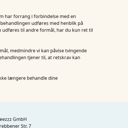
om har forrang i forbindelse med en
is behandlingen udføres med henblik på
dføres til andre formål, har du kun ret til
formål, medmindre vi kan påvise tvingende
ehandlingen tjener til, at retskrav kan
 ikke længere behandle dine
leezzz GmbH
rebbener Str. 7