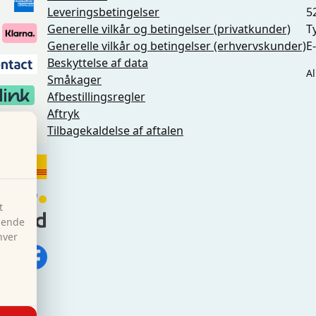
Leveringsbetingelser
5
Generelle vilkår og betingelser (privatkunder)
T
Generelle vilkår og betingelser (erhvervskunder)
E
Beskyttelse af data
Al
Småkager
Afbestillingsregler
Aftryk
ng
Tilbagekaldelse af aftalen
t
øgende
hver