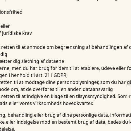
tionsfrihed
eller
f juridiske krav
 retten til at anmode om begrænsning af behandlingen af d
 dig
ætter dig sletning af dataene
rne, men du har brug for dem til at etablere, udøve eller for
en i henhold til art. 21 i GDPR;
tten til at modtage dine personoplysninger, som du har give
mode om, at de overføres til en anden dataansvarlig
retten til at indgive en klage til en tilsynsmyndighed. So
lads eller vores virksomheds hovedkvarter.
, behandling eller brug af dine personlige data, informati
kke eller indsigelse mod en bestemt brug af data, bedes du 
elelse.