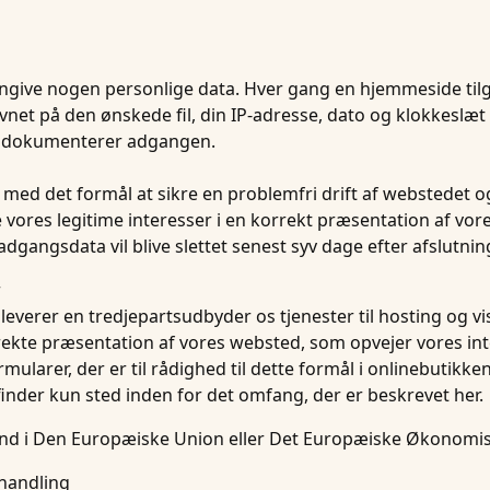
ngive nogen personlige data. Hver gang en hjemmeside ti
 navnet på den ønskede fil, din IP-adresse, dato og klokkes
 dokumenterer adgangen.
 det formål at sikre en problemfri drift af webstedet og fo
t sikre vores legitime interesser i en korrekt præsentation af 
adgangsdata vil blive slettet senest syv dage efter afslutni
r
verer en tredjepartsudbyder os tjenester til hosting og vis
rrekte præsentation af vores websted, som opvejer vores int
mularer, der er til rådighed til dette formål i onlinebutik
inder kun sted inden for det omfang, der er beskrevet her.
land i Den Europæiske Union eller Det Europæiske Økonom
ehandling