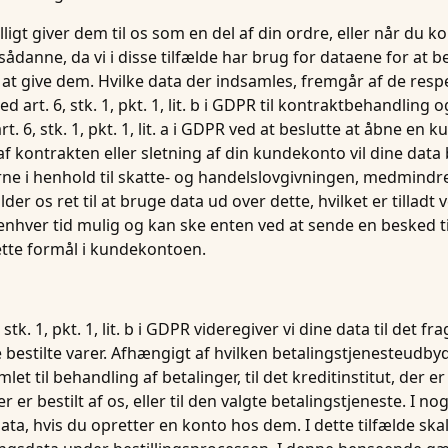
ligt giver dem til os som en del af din ordre, eller når du k
sådanne, da vi i disse tilfælde har brug for dataene for at 
at give dem. Hvilke data der indsamles, fremgår af de resp
 art. 6, stk. 1, pkt. 1, lit. b i GDPR til kontraktbehandling
 art. 6, stk. 1, pkt. 1, lit. a i GDPR ved at beslutte at åbne 
f kontrakten eller sletning af din kundekonto vil dine data
ne i henhold til skatte- og handelslovgivningen, medmindre 
lder os ret til at bruge data ud over dette, hvilket er tillad
l enhver tid mulig og kan ske enten ved at sende en besked
 dette formål i kundekontoen.
stk. 1, pkt. 1, lit. b i GDPR videregiver vi dine data til det f
e bestilte varer. Afhængigt af hvilken betalingstjenesteudby
let til behandling af betalinger, til det kreditinstitut, der e
r er bestilt af os, eller til den valgte betalingstjeneste. I n
ta, hvis du opretter en konto hos dem. I dette tilfælde ska