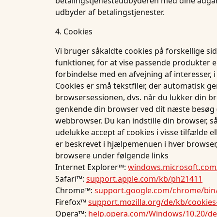
betalingstjenesteudbyderen med dine adgang
udbyder af betalingstjenester.
4. Cookies
Vi bruger såkaldte cookies på forskellige si
funktioner, for at vise passende produkter el
forbindelse med en afvejning af interesser, i
Cookies er små tekstfiler, der automatisk ge
browsersessionen, dvs. når du lukker din br
genkende din browser ved dit næste besøg (v
webbrowser. Du kan indstille din browser, så
udelukke accept af cookies i visse tilfælde e
er beskrevet i hjælpemenuen i hver browser,
browsere under følgende links
Internet Explorer™:
windows.microsoft.com/
Safari™:
support.apple.com/kb/ph21411
Chrome™:
support.google.com/chrome/bin
Firefox™
support.mozilla.org/de/kb/cookie
Opera™:
help.opera.com/Windows/10.20/de