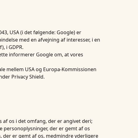
3, USA (i det følgende: Google) er
indelse med en afvejning af interesser, i en
f), i GDPR.
ette informerer Google om, at vores
ftale mellem USA og Europa-Kommissionen
nder Privacy Shield.
 af os i det omfang, der er angivet deri;
ige personoplysninger, der er gemt af os
a, der er gemt af os, medmindre yderligere