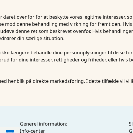
klaret ovenfor for at beskytte vores legitime interesser, s
gelse mod denne behandling med virkning for fremtiden. Hv
 udøve denne ret som beskrevet ovenfor. Hvis behandlingen u
edrører din særlige situation.
l vi ikke længere behandle dine personoplysninger til disse 
ud for dine interesser, rettigheder og friheder, eller hvis b
d henblik på direkte markedsføring. I dette tilfælde vil vi
Generel information:
S
Info-center
G