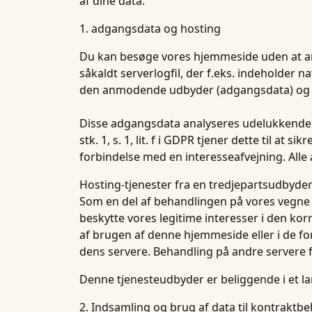
af dine data.
1. adgangsdata og hosting
Du kan besøge vores hjemmeside uden at a
såkaldt serverlogfil, der f.eks. indeholder
den anmodende udbyder (adgangsdata) og
Disse adgangsdata analyseres udelukkende med
stk. 1, s. 1, lit. f i GDPR tjener dette til a
forbindelse med en interesseafvejning. Alle 
Hosting-tjenester fra en tredjepartsudbyde
Som en del af behandlingen på vores vegne le
beskytte vores legitime interesser i den ko
af brugen af denne hjemmeside eller i de for
dens servere. Behandling på andre servere f
Denne tjenesteudbyder er beliggende i et 
2. Indsamling og brug af data til kontraktb