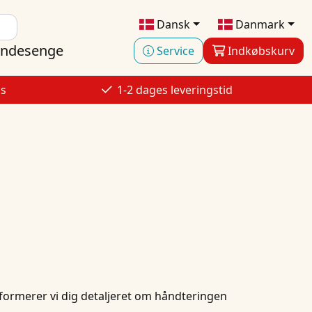
Dansk
Danmark
ndesenge
Service
Indkøbskurv
is
1-2 dages leveringstid
 informerer vi dig detaljeret om håndteringen