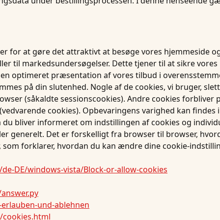
sdata under bestillingsprocessen. I denne henseende gælde
der for at gøre det attraktivt at besøge vores hjemmeside o
ler til markedsundersøgelser. Dette tjener til at sikre vores
 en optimeret præsentation af vores tilbud i overensstemmelse
mmes på din slutenhed. Nogle af de cookies, vi bruger, slet
owser (såkaldte sessionscookies). Andre cookies forbliver p
edvarende cookies). Opbevaringens varighed kan findes i ov
 du bliver informeret om indstillingen af cookies og individu
ller generelt. Det er forskelligt fra browser til browser, hvo
 som forklarer, hvordan du kan ændre dine cookie-indstillin
de-DE/windows-vista/Block-or-allow-cookies
/answer.py
s-erlauben-und-ablehnen
/cookies.html