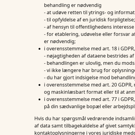
behandling er nødvendig
- at udøve retten til ytrings- og informa
- til opfyldelse af en juridisk forpligtelse;
- af hensyn til offentlighedens interesse 
- for etablering, udøvelse eller forsvar a
er nødvendig;
i overensstemmelse med art. 18 i GDPR,
- nøjagtigheden af dataene bestrides af
- behandlingen er ulovlig, men du mods
- vi ikke længere har brug for oplysninge
- du har gjort indsigelse mod behandling
i overensstemmelse med art. 20 GDPR, re
og maskinlæsbart format eller til at an
i overensstemmelse med art. 77 i GDPR, 
på din sædvanlige bopæl eller arbejdsp
Hvis du har spørgsmål vedrørende indsamling
af data samt tilbagekaldelse af givet samty
kontaktoplysningerne i vores juridiske medd