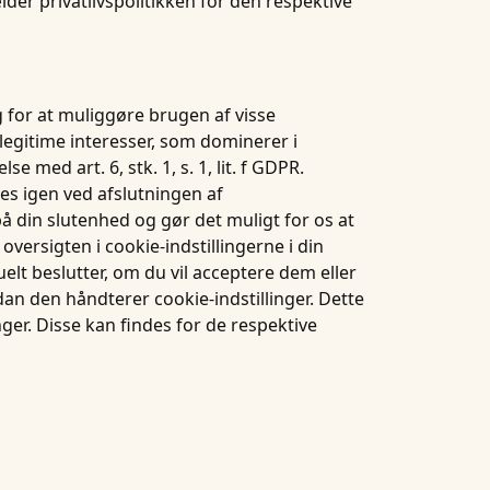
r privatlivspolitikken for den respektive
g for at muliggøre brugen af visse
 legitime interesser, som dominerer i
 med art. 6, stk. 1, s. 1, lit. f GDPR.
tes igen ved afslutningen af
å din slutenhed og gør det muligt for os at
ersigten i cookie-indstillingerne i din
elt beslutter, om du vil acceptere dem eller
rdan den håndterer cookie-indstillinger. Dette
ger. Disse kan findes for de respektive