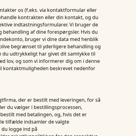
ontakter os (f.eks. via kontaktformular eller
behandle kontrakten eller din kontakt, og du
ektive indtastningsformularer. Vi bruger de
 og behandling af dine forespørgsler. Hvis du
en kundekonto, bruger vi dine data med henblik
 blive begrænset til yderligere behandling og
du udtrykkeligt har givet dit samtykke til
t ved lov, og som vi informerer dig om i denne
 til kontaktmuligheden beskrevet nedenfor
ragtfirma, der er bestilt med leveringen, for så
der du vælger i bestillingsprocessen,
r bestilt med betalingen, og, hvis det er
ogle tilfælde indsamler de valgte
l du logge ind på