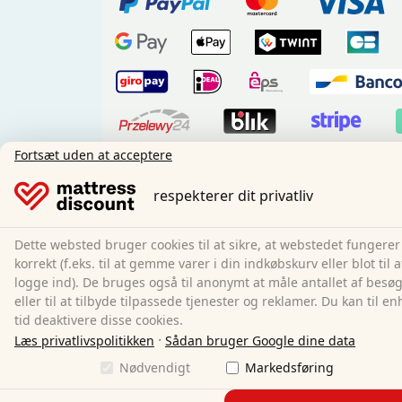
Fortsæt uden at acceptere
Forudbetali
respekterer dit privatliv
Vores forsendelsespartnere:
Dette websted bruger cookies til at sikre, at webstedet fungerer
korrekt (f.eks. til at gemme varer i din indkøbskurv eller blot til a
logge ind). De bruges også til anonymt at måle antallet af bes
eller til at tilbyde tilpassede tjenester og reklamer. Du kan til en
tid deaktivere disse cookies.
Sociale medier:
·
Læs privatlivspolitikken
Sådan bruger Google dine data
Nødvendigt
Markedsføring