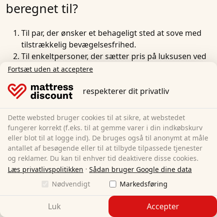
beregnet til?
Til par, der ønsker et
behageligt sted at sove
med
tilstrækkelig bevægelsesfrihed
.
Til enkeltpersoner, der sætter pris på luksusen ved
et rummeligt soveområde.
Fortsæt uden at acceptere
Til familier, hvor
forældrene
af og til ønsker at putte
eller sove sammen med deres
barn
.
respekterer dit privatliv
Til personer af større statur, som har brug for
ekstra plads til at folde sig ud.
Dette websted bruger cookies til at sikre, at webstedet
Til personer, der ofte skifter sovestilling og ikke vil
fungerer korrekt (f.eks. til at gemme varer i din indkøbskurv
føle sig klemt.
eller blot til at logge ind). De bruges også til anonymt at måle
antallet af besøgende eller til at tilbyde tilpassede tjenester
Til folk, der har et
kæledyr sovende i deres seng
og
og reklamer. Du kan til enhver tid deaktivere disse cookies.
har brug for ekstra plads til det.
·
Læs privatlivspolitikken
Sådan bruger Google dine data
Til alle, der sætter pris på et behageligt, bredt
sovemiljø og ikke ønsker at blive presset helt ud til
Nødvendigt
Markedsføring
kanten af madrassen.
Luk
Accepter
Til gæstesenge i husholdninger eller