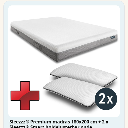
Sleezzz® Premium madras 180x200 cm + 2 x
Sleezzz® Smart højdejusterbar pude