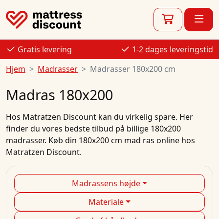
Gratis levering
1-2 dages leveringstid
Hjem
Madrasser
Madrasser 180x200 cm
Madras 180x200
Hos
Matratzen Discount
kan du virkelig spare. Her
finder du vores bedste
tilbud
på
billige
180x200
madrasser.
Køb
din
180x200 cm mad
ras
online
hos
Matratzen Discount.
Madrassens højde
Materiale