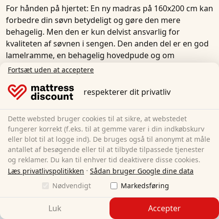
For hånden på hjertet: En ny madras på 160x200 cm kan
forbedre din søvn betydeligt og gøre den mere
behagelig. Men den er kun delvist ansvarlig for
kvaliteten af søvnen i sengen. Den anden del er en god
lamelramme, en behagelig hovedpude og om
nødvendigt en ekstra topmadras.
Fortsæt uden at acceptere
I vores onlinebutik finder du alt, hvad du har brug for til
respekterer dit privatliv
en god nats søvn og til at forbedre kvaliteten af din
søvn. Oplev vores omfattende udvalg af prisvenlige
Dette websted bruger cookies til at sikre, at webstedet
lamelrammer
,
topmadrasser
,
madrasbeskyttere
,
puder
fungerer korrekt (f.eks. til at gemme varer i din indkøbskurv
og
nakkestøttepuder
.
eller blot til at logge ind). De bruges også til anonymt at måle
antallet af besøgende eller til at tilbyde tilpassede tjenester
og reklamer. Du kan til enhver tid deaktivere disse cookies.
·
Læs privatlivspolitikken
Sådan bruger Google dine data
Nødvendigt
Markedsføring
Vi accepterer:
Luk
Accepter