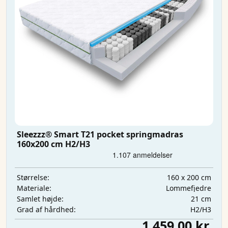
Sleezzz® Smart T21 pocket springmadras
160x200 cm H2/H3
160 x 200 cm
Størrelse:
Lommefjedre
Materiale:
21 cm
Samlet højde:
H2/H3
Grad af hårdhed:
1.459,00 kr.