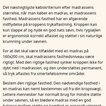
Det næstvigtigste købskriterium efter madrassens
størrelse, når man køber en madras, er madrassens
fasthed. Madrassens fasthed har en afgørende
indflydelse på kroppens trykaflastning. Kroppen kan
kun slappe af og nyde en god nats søvn, hvis rygsøjlen
er ergonomisk korrekt aflastet og støttet i sin naturlige
krumning under søvnen.
For at det skal være tilfældet med en madras på
160x200 cm, skal madrassens fasthedsniveau være
rigtigt. Med den rigtige fasthed synker kroppen ikke for
dybt ned i madrassen, og den understøttes permanent,
så tryk aflastes fra smertefølsomme områder.
Bestem den rigtige fasthed:
Den nødvendige fasthed i
en madras kan nemt bestemmes ud fra din kropsvægt.
Lettere mennesker har normalt brug for mindre støtte
under søvnen, så en blødere madras med en god
balance mellem støtte og komfort er generelt velegnet.