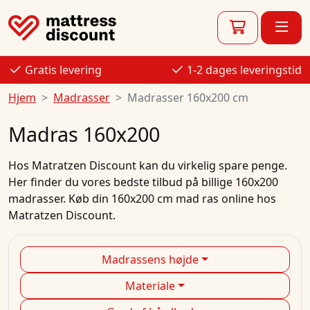
Gratis levering
1-2 dages leveringstid
Hjem
Madrasser
Madrasser 160x200 cm
Madras 160x200
Hos
Matratzen Discount
kan du virkelig spare penge.
Her finder du vores bedste
tilbud
på
billige
160x200
madrasser.
Køb
din
160x200 cm mad
ras
online
hos
Matratzen Discount.
Madrassens højde
Materiale