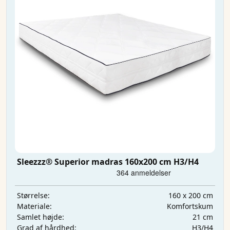
Sleezzz® Superior madras 160x200 cm H3/H4
160 x 200 cm
Størrelse:
Komfortskum
Materiale:
21 cm
Samlet højde:
H3/H4
Grad af hårdhed: