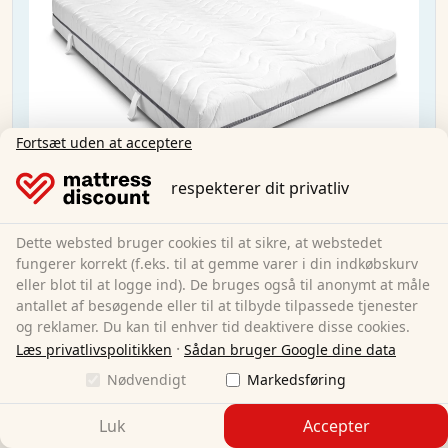
Fortsæt uden at acceptere
respekterer dit privatliv
Dette websted bruger cookies til at sikre, at webstedet
fungerer korrekt (f.eks. til at gemme varer i din indkøbskurv
eller blot til at logge ind). De bruges også til anonymt at måle
antallet af besøgende eller til at tilbyde tilpassede tjenester
og reklamer. Du kan til enhver tid deaktivere disse cookies.
·
Læs privatlivspolitikken
Sådan bruger Google dine data
Sleezzz® Smart madras 120x200 cm + Sleezzz®
Nødvendigt
Markedsføring
Premium gel-pude
Luk
Accepter
120 x 200 cm
Størrelse: