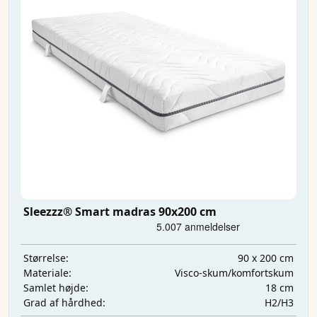
Sleezzz® Smart madras 90x200 cm
90 x 200 cm
Størrelse:
Visco-skum/komfortskum
Materiale:
18 cm
Samlet højde:
H2/H3
Grad af hårdhed: