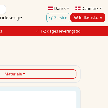
Dansk
Danmark
ndesenge
Service
Indkøbskurv
is
1-2 dages leveringstid
Materiale