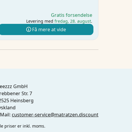
Gratis forsendelse
Levering med
fredag, 28. august
.
Få mere at vide
leezzz GmbH
rebbener Str. 7
2525 Heinsberg
yskland
-Mail:
customer-service@matratzen.discount
le priser er inkl. moms.