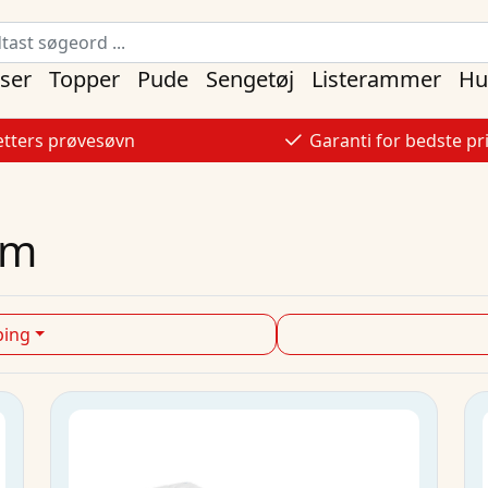
ser
Topper
Pude
Sengetøj
Listerammer
Hu
tters prøvesøvn
Garanti for bedste pr
cm
ping