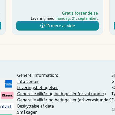
e
Gratis forsendelse
e
Levering med
mandag, 21. september
.
Få mere at vide
Generel information:
S
Info-center
G
Leveringsbetingelser
5
Generelle vilkår og betingelser (privatkunder)
T
Generelle vilkår og betingelser (erhvervskunder)
E
Beskyttelse af data
Al
Småkager