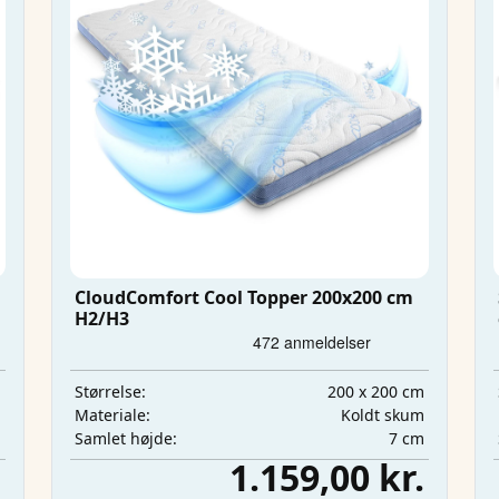
CloudComfort Cool Topper 200x200 cm
H2/H3
m
200 x 200 cm
Størrelse:
m
Koldt skum
Materiale:
m
7 cm
Samlet højde:
.
1.159,00 kr.