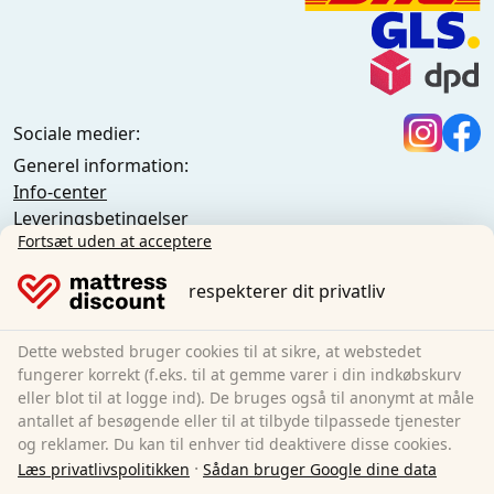
Sociale medier:
Generel information:
Info-center
Leveringsbetingelser
Fortsæt uden at acceptere
Generelle vilkår og betingelser (privatkunder)
Generelle vilkår og betingelser (erhvervskunder)
respekterer dit privatliv
Beskyttelse af data
Småkager
Afbestillingsregler
Dette websted bruger cookies til at sikre, at webstedet
fungerer korrekt (f.eks. til at gemme varer i din indkøbskurv
Aftryk
eller blot til at logge ind). De bruges også til anonymt at måle
Tilbagekaldelse af aftalen
antallet af besøgende eller til at tilbyde tilpassede tjenester
og reklamer. Du kan til enhver tid deaktivere disse cookies.
Sleezzz GmbH
·
Læs privatlivspolitikken
Sådan bruger Google dine data
Grebbener Str. 7