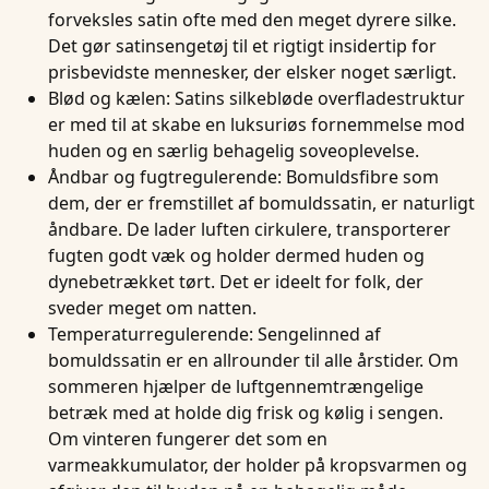
forveksles satin ofte med den meget dyrere silke.
Det gør satinsengetøj til et rigtigt insidertip for
prisbevidste mennesker, der elsker noget særligt.
Blød og kælen
: Satins silkebløde overfladestruktur
er med til at skabe en luksuriøs fornemmelse mod
huden og en særlig behagelig soveoplevelse.
Åndbar og fugtregulerende
: Bomuldsfibre som
dem, der er fremstillet af bomuldssatin, er naturligt
åndbare. De lader luften cirkulere, transporterer
fugten godt væk og holder dermed huden og
dynebetrækket tørt. Det er ideelt for folk, der
sveder meget om natten.
Temperaturregulerende
: Sengelinned af
bomuldssatin er en allrounder til alle årstider. Om
sommeren hjælper de luftgennemtrængelige
betræk med at holde dig frisk og kølig i sengen.
Om vinteren fungerer det som en
varmeakkumulator, der holder på kropsvarmen og