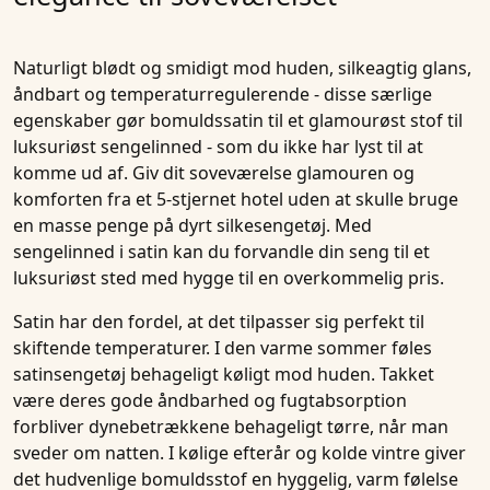
Naturligt blødt og smidigt mod huden, silkeagtig glans,
åndbart og temperaturregulerende - disse særlige
egenskaber gør bomuldssatin til et glamourøst stof til
luksuriøst sengelinned - som du ikke har lyst til at
komme ud af. Giv dit soveværelse glamouren og
komforten fra et 5-stjernet hotel uden at skulle bruge
en masse penge på dyrt silkesengetøj. Med
sengelinned i satin kan du forvandle din seng til et
luksuriøst sted med hygge til en overkommelig pris.
Satin har den fordel, at det tilpasser sig perfekt til
skiftende temperaturer. I den varme sommer føles
satinsengetøj behageligt køligt mod huden. Takket
være deres gode åndbarhed og fugtabsorption
forbliver dynebetrækkene behageligt tørre, når man
sveder om natten. I kølige efterår og kolde vintre giver
det hudvenlige bomuldsstof en hyggelig, varm følelse