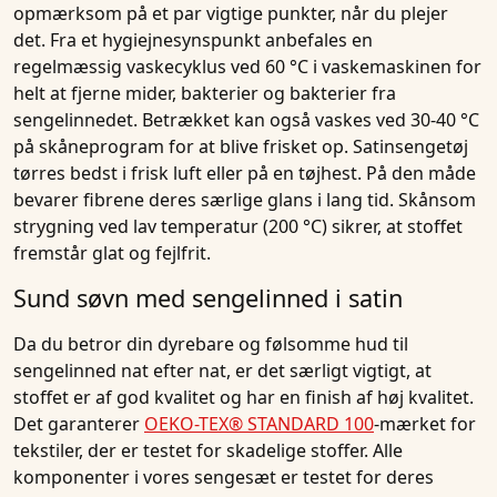
opmærksom på et par vigtige punkter, når du plejer
det. Fra et hygiejnesynspunkt anbefales en
regelmæssig vaskecyklus ved 60 °C i vaskemaskinen for
helt at fjerne mider, bakterier og bakterier fra
sengelinnedet. Betrækket kan også vaskes ved 30-40 °C
på skåneprogram for at blive frisket op. Satinsengetøj
tørres bedst i frisk luft eller på en tøjhest. På den måde
bevarer fibrene deres særlige glans i lang tid. Skånsom
strygning ved lav temperatur (200 °C) sikrer, at stoffet
fremstår glat og fejlfrit.
Sund søvn med sengelinned i satin
Da du betror din dyrebare og følsomme hud til
sengelinned nat efter nat, er det særligt vigtigt, at
stoffet er af god kvalitet og har en finish af høj kvalitet.
Det garanterer
OEKO-TEX® STANDARD 100
-mærket for
tekstiler, der er testet for skadelige stoffer. Alle
komponenter i vores sengesæt er testet for deres