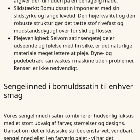
afgiver den til huden på en behagelig måde.
Slidstærkt
: Bomuldssatin imponerer med sin
slidstyrke og lange levetid. Den høje kvalitet og den
robuste struktur gør det tætte stof rivefast og
modstandsdygtigt over for slid og flosser.
Plejevenlighed
: Selvom satinsengetøj deler
udseende og følelse med fin silke, er det naturlige
materiale meget lettere at pleje. Dyne- og
pudebetræk kan vaskes i maskine uden problemer.
Renseri er ikke nødvendigt.
Sengelinned i bomuldssatin til enhver
smag
Vores sengelinned i satin kombinerer hudvenlig luksus
med et stort udvalg af farver, størrelser og designs.
Uanset om det er klassiske striber, ensfarvet, vendbart
sengelinned eller i en farverig palet - vi har det