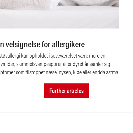
 velsignelse for allergikere
øvallergi kan opholdet i soveværelset være mere en
tøvmider, skimmelsvampesporer eller dyrehår samler sig
ymptomer som tilstoppet næse, nysen, kløe eller endda astma.
Further articles