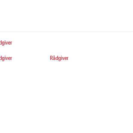
dgiver
dgiver
Rådgiver