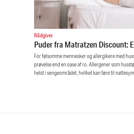
Rådgiver
Puder fra Matratzen Discount: En
For følsomme mennesker og allergikere med husst
prøvelse end en oase af ro. Allergener som huss
helst i sengeområdet, hvilket kan føre til nattes