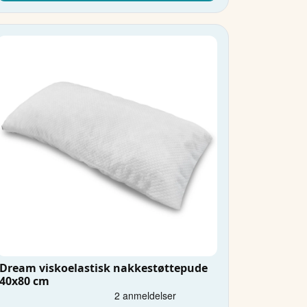
Dream viskoelastisk nakkestøttepude
40x80 cm