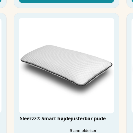
Sleezzz® Smart højdejusterbar pude