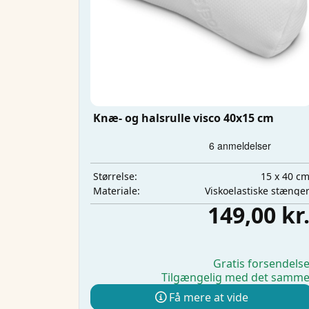
Knæ- og halsrulle visco 40x15 cm
15 x 40 c
Størrelse:
Viskoelastiske stænge
Materiale:
149,00 kr
Gratis forsendels
Tilgængelig med det samm
Få mere at vide