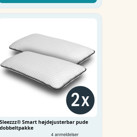
Sleezzz® Smart højdejusterbar pude
dobbeltpakke