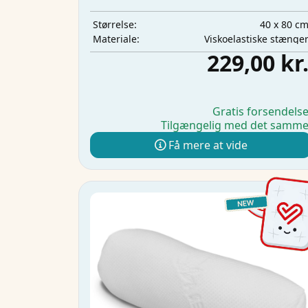
40 x 80 c
Størrelse:
Viskoelastiske stænge
Materiale:
229,00 kr
Gratis forsendels
Tilgængelig med det samm
Få mere at vide