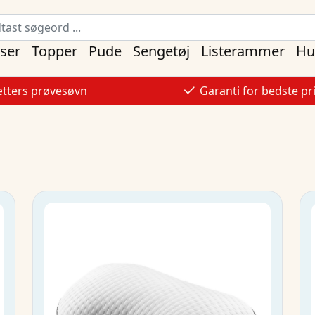
ser
Topper
Pude
Sengetøj
Listerammer
Hu
tters prøvesøvn
Garanti for bedste pr