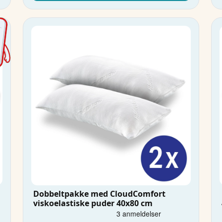
Dobbeltpakke med CloudComfort
viskoelastiske puder 40x80 cm