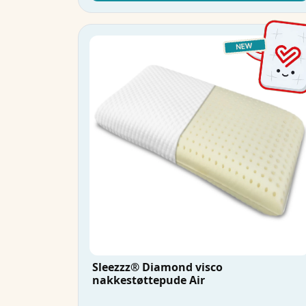
Sleezzz® Diamond visco
nakkestøttepude Air