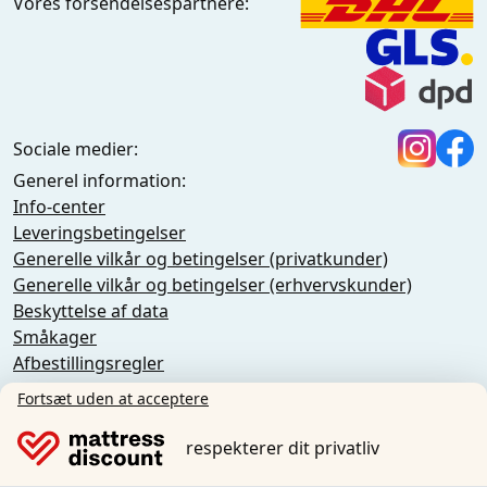
Vores forsendelsespartnere:
Sociale medier:
Generel information:
Info-center
Leveringsbetingelser
Generelle vilkår og betingelser (privatkunder)
Generelle vilkår og betingelser (erhvervskunder)
Beskyttelse af data
Småkager
Afbestillingsregler
Aftryk
Fortsæt uden at acceptere
Tilbagekaldelse af aftalen
respekterer dit privatliv
Sleezzz GmbH