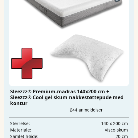
Sleezzz® Premium-madras 140x200 cm +
Sleezzz® Cool gel-skum-nakkestøttepude med
kontur
140 x 200 cm
Størrelse:
Visco-skum
Materiale:
20 cm
Samlet højde: