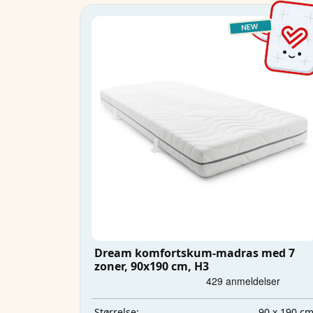
Dream komfortskum-madras med 7
zoner, 90x190 cm, H3
90 x 190 c
Størrelse: