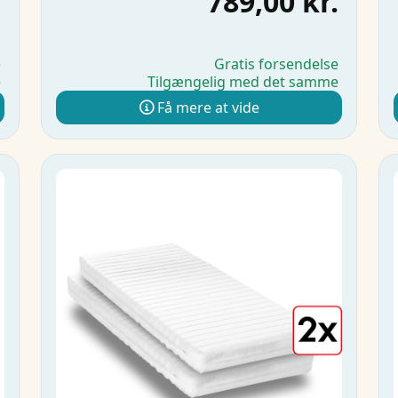
.
789,00 kr.
e
Gratis forsendelse
e
Tilgængelig med det samme
Få mere at vide