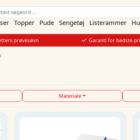
ser
Topper
Pude
Sengetøj
Listerammer
Hu
tters prøvesøvn
Garanti for bedste pr
m
Materiale