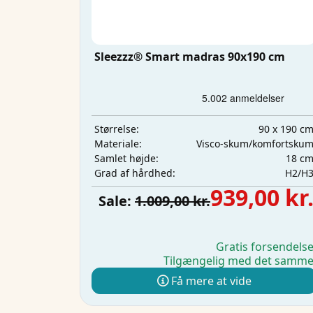
Sleezzz® Smart madras 90x190 cm
90 x 190 c
Størrelse:
Visco-skum/komfortsku
Materiale:
18 c
Samlet højde:
H2/H
Grad af hårdhed:
939,00 kr
Sale:
1.009,00 kr.
Gratis forsendels
Tilgængelig med det samm
Få mere at vide