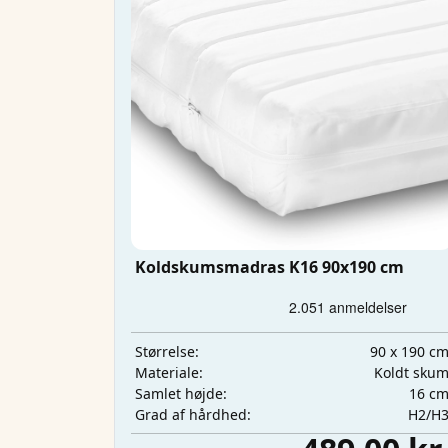
Koldskumsmadras K16 90x190 cm
90 x 190 c
Størrelse:
Koldt sku
Materiale:
16 c
Samlet højde:
H2/H
Grad af hårdhed: