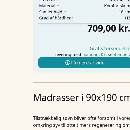
Komfortsku
Materiale:
18 c
Samlet højde:
H
Grad af hårdhed:
709,00 kr
Gratis forsendels
Levering med
mandag, 07. september
Få mere at vide
Madrasser i 90x190 cm
Tilstrækkelig søvn bliver ofte forsømt i vore
omkring syv til otte timers regenerering om