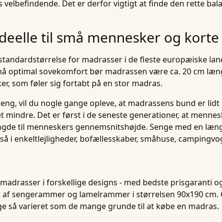
s velbefindende. Det er derfor vigtigt at finde den rette b
ideelle til små mennesker og korte
standardstørrelse for
madrasser
i de fleste europæiske la
opnå optimal sovekomfort bør madrassen være ca. 20 cm læ
er, som føler sig fortabt på en stor madras.
 seng, vil du nogle gange opleve, at madrassens bund er lid
et mindre. Det er først i de seneste generationer, at menne
ngde til menneskers gennemsnitshøjde. Senge med en læng
 i enkeltlejligheder, bofællesskaber, småhuse,
campingvo
madrasser i forskellige designs - med bedste prisgaranti og
 af sengerammer og lamelrammer i størrelsen 90x190 cm. 
lige så varieret som de mange grunde til at købe en madras.