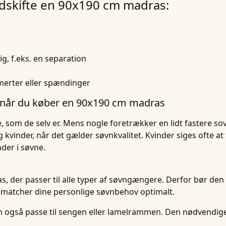
 udskifte en 90x190 cm madras:
g, f.eks. en separation
smerter eller spændinger
når du køber en 90x190 cm madras
 som de selv er. Mens nogle foretrækker en lidt fastere sov
vinder, når det gælder søvnkvalitet. Kvinder siges ofte at f
der i søvne.
s, der passer til alle typer af søvngængere. Derfor bør de
matcher dine personlige søvnbehov optimalt.
 cm også passe til sengen eller lamelrammen. Den nødvendi