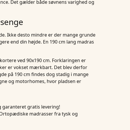
alance. Det gælder både søvnens varighed og
 senge
nde. Ikke desto mindre er der mange grunde
ngere end din højde. En 190 cm lang madras
t kortere ved 90x190 cm. Forklaringen er
sker er vokset mærkbart. Det blev derfor
de på 190 cm findes dog stadig i mange
gne
og
motorhomes
, hvor pladsen er
 garanteret gratis levering!
Ortopædiske madrasser fra tysk og