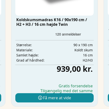
Koldskumsmadras K16 / 90x190 cm /
H2 + H3 / 16 cm højde Twin
m
90 x 190 cm
Størrelse:
m
Koldt skum
Materiale:
m
16 cm
Samlet højde:
3
H2/H3
Grad af hårdhed:
.
939,00 kr.
e
Gratis forsendelse
e
Tilgængelig med det samme
Få mere at vide