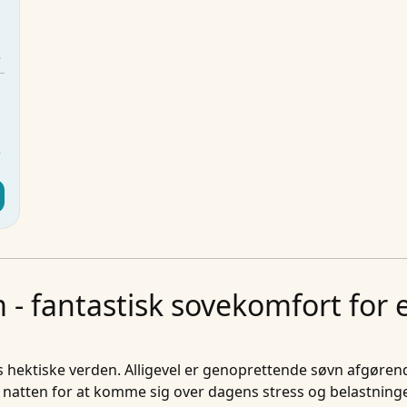
m
m
3
.
e
.
 - fantastisk sovekomfort for
s hektiske verden. Alligevel er
genoprettende søvn
afgørende
 natten for at komme sig over dagens stress og belastninger.