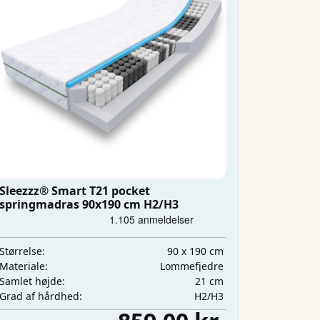
Sleezzz® Smart T21 pocket
springmadras 90x190 cm H2/H3
90 x 190 cm
Størrelse:
Lommefjedre
Materiale:
21 cm
Samlet højde:
H2/H3
Grad af hårdhed: