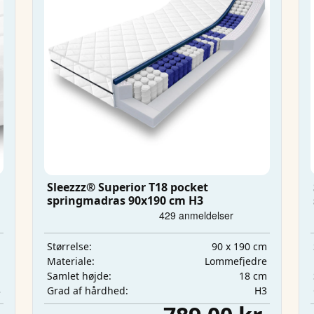
Sleezzz® Superior T18 pocket
springmadras 90x190 cm H3
m
90 x 190 cm
Størrelse:
m
Lommefjedre
Materiale:
m
18 cm
Samlet højde:
3
H3
Grad af hårdhed: