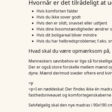
Hvornår er det tilrådeligt at
Hvis komforten falder
Hvis du ikke sover godt
Hvis den er slidt, snavset eller udtjent
Hvis dine livsomstændigheder ændrer si
Hvis dit boligareal bliver mindre
Hvis du har helbredsproblemer, f.eks. 
Hvad skal du være opmærksom på, 
Menneskers søvnbehov er lige så forskellige,
Der er også store forskelle mellem mænd og k
dyne. Mænd derimod sveder oftere end kvin
<p
<p>I en nøddeskal: Der findes ikke én madra
fasthedsniveauet og komfortegenskaberne 
Selvfølgelig skal den nye madras i 90x190