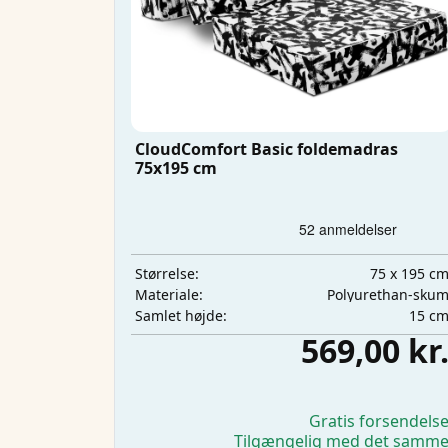
CloudComfort Basic foldemadras
75x195 cm
75 x 195 c
Størrelse:
Polyurethan-sku
Materiale:
15 c
Samlet højde:
569,00 kr
Gratis forsendels
Tilgængelig med det samm