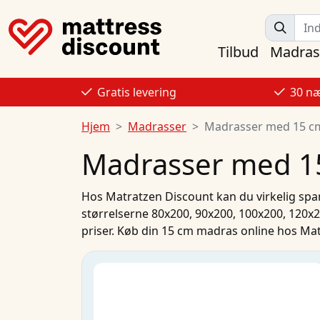
Tilbud
Madras
Gratis levering
30 næ
Hjem
Madrasser
Madrasser med 15 c
Madrasser med 1
Hos
Matratzen Discount
kan du virkelig spa
størrelserne
80x200
,
90x200
,
100x200
,
120x
priser.
Køb
din
15 cm madras
online
hos Mat