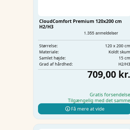
CloudComfort Premium 120x200 cm
H2/H3
120 x 200 c
Størrelse:
Koldt sku
Materiale:
15 c
Samlet højde:
H2/H
Grad af hårdhed:
709,00 kr
Gratis forsendels
Tilgængelig med det samm
Få mere at vide