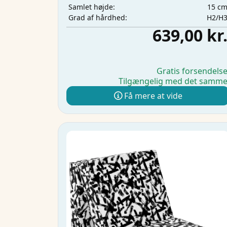
15 c
Samlet højde:
H2/H
Grad af hårdhed:
639,00 kr
Gratis forsendels
Tilgængelig med det samm
Få mere at vide