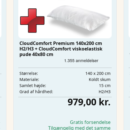
CloudComfort Premium 140x200 cm
H2/H3 + CloudComfort viskoelastisk
pude 40x80 cm
140 x 200 cm
Størrelse:
m
Koldt skum
Materiale:
m
15 cm
Samlet højde:
m
H2/H3
Grad af hårdhed:
.
979,00 kr.
e
Gratis forsendelse
e
Tilgængelig med det samme