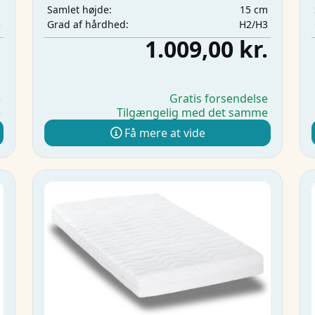
m
15 cm
Samlet højde:
3
H2/H3
Grad af hårdhed:
.
1.009,00 kr.
e
Gratis forsendelse
e
Tilgængelig med det samme
Få mere at vide