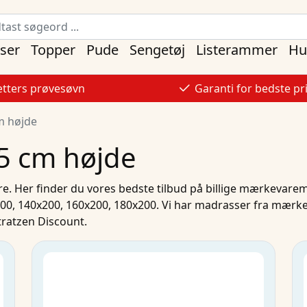
ser
Topper
Pude
Sengetøj
Listerammer
Hu
tters prøvesøvn
Garanti for bedste pr
m højde
5 cm højde
re. Her finder du vores bedste
tilbud
på
billige mærkevare
200
,
140x200
,
160x200
,
180x200
. Vi har
madrasser
fra mærk
ratzen Discount.