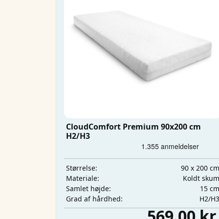
CloudComfort Premium 90x200 cm
H2/H3
90 x 200 c
Størrelse:
Koldt sku
Materiale:
15 c
Samlet højde:
H2/H
Grad af hårdhed:
569,00 kr