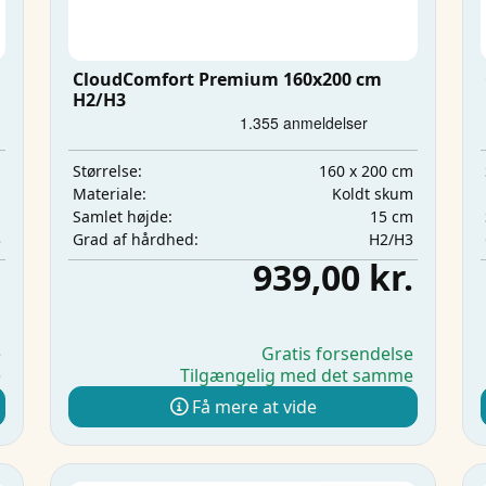
CloudComfort Premium 160x200 cm
H2/H3
m
160 x 200 cm
Størrelse:
m
Koldt skum
Materiale:
m
15 cm
Samlet højde:
3
H2/H3
Grad af hårdhed:
.
939,00 kr.
e
Gratis forsendelse
e
Tilgængelig med det samme
Få mere at vide