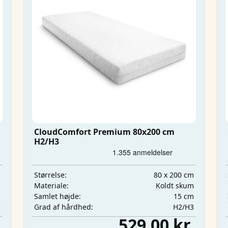
CloudComfort Premium 80x200 cm
H2/H3
m
80 x 200 cm
Størrelse:
m
Koldt skum
Materiale:
m
15 cm
Samlet højde:
3
H2/H3
Grad af hårdhed:
.
529,00 kr.