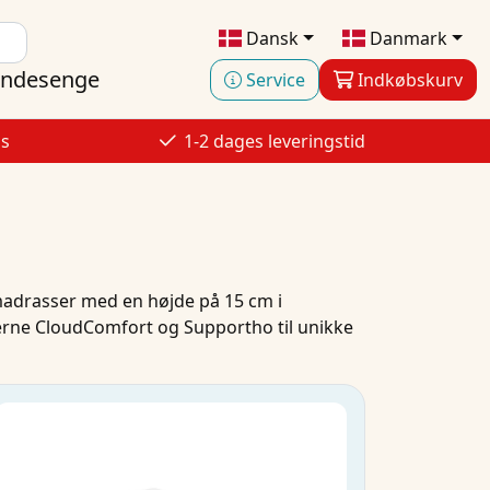
Dansk
Danmark
ndesenge
Service
Indkøbskurv
is
1-2 dages leveringstid
madrasser
med en højde på 15 cm i
erne
CloudComfort
og
Supportho
til unikke