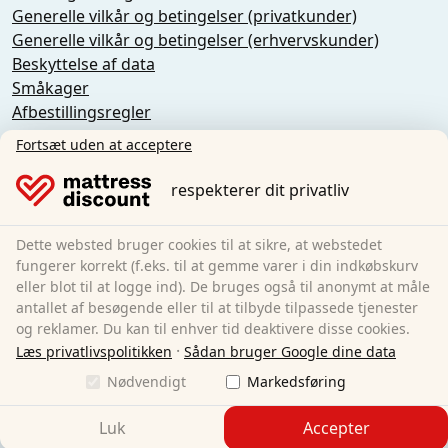
Generelle vilkår og betingelser (privatkunder)
Generelle vilkår og betingelser (erhvervskunder)
Beskyttelse af data
Småkager
Afbestillingsregler
Aftryk
Fortsæt uden at acceptere
Tilbagekaldelse af aftalen
respekterer dit privatliv
Sleezzz GmbH
Grebbener Str. 7
Dette websted bruger cookies til at sikre, at webstedet
52525 Heinsberg
fungerer korrekt (f.eks. til at gemme varer i din indkøbskurv
eller blot til at logge ind). De bruges også til anonymt at måle
Tyskland
antallet af besøgende eller til at tilbyde tilpassede tjenester
E-Mail:
customer-service@matratzen.discount
og reklamer. Du kan til enhver tid deaktivere disse cookies.
·
Alle priser er inkl. moms.
Læs privatlivspolitikken
Sådan bruger Google dine data
Nødvendigt
Markedsføring
Luk
Accepter