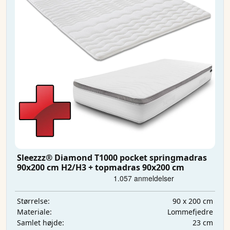
Sleezzz® Diamond T1000 pocket springmadras
90x200 cm H2/H3 + topmadras 90x200 cm
90 x 200 cm
Størrelse:
Lommefjedre
Materiale:
23 cm
Samlet højde: