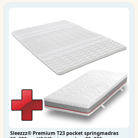
Sleezzz® Premium T23 pocket springmadras