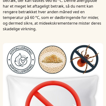
betræk, der kan
vaskes
ved
60 °C
. Denne
allergipude
har et meget let aftageligt betræk, så du nemt kan
rengøre betrækket hver anden måned ved en
temperatur på 60 °C, som er dødbringende for mider,
og dermed sikre, at mideekskrementerne mister deres
skadelige virkning.