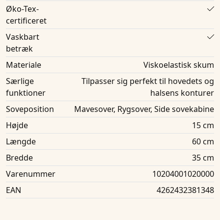
Øko-Tex-
certificeret
Vaskbart
betræk
Materiale
Viskoelastisk skum
Særlige
Tilpasser sig perfekt til hovedets og
funktioner
halsens konturer
Soveposition
Mavesover, Rygsover, Side sovekabine
Højde
15 cm
Længde
60 cm
Bredde
35 cm
Varenummer
10204001020000
EAN
4262432381348