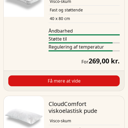
Visco-skum
Fast og støttende
40 x 80 cm
Åndbarhed
Støtte til
Regulering af temperatur
269,00 kr.
For
Få mere at vide
CloudComfort
viskoelastisk pude
Visco-skum