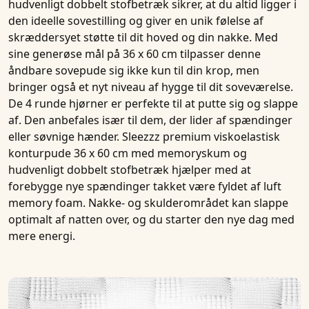
hudvenligt dobbelt stofbetræk
sikrer, at du altid ligger i
den ideelle sovestilling og giver en unik følelse af
skræddersyet støtte til dit hoved og din nakke. Med
sine generøse mål på 36 x 60 cm tilpasser denne
åndbare
sovepude
sig ikke kun til din krop, men
bringer også et nyt niveau af hygge til dit soveværelse.
De
4 runde hjørner
er perfekte til at putte sig og slappe
af. Den anbefales især til dem, der lider af
spændinger
eller søvnige hænder.
Sleezzz premium viskoelastisk
konturpude 36 x 60 cm med memoryskum og
hudvenligt dobbelt stofbetræk
hjælper med at
forebygge nye spændinger takket være fyldet af
luft
memory foam
. Nakke- og skulderområdet kan slappe
optimalt af natten over, og du starter den nye dag med
mere energi.