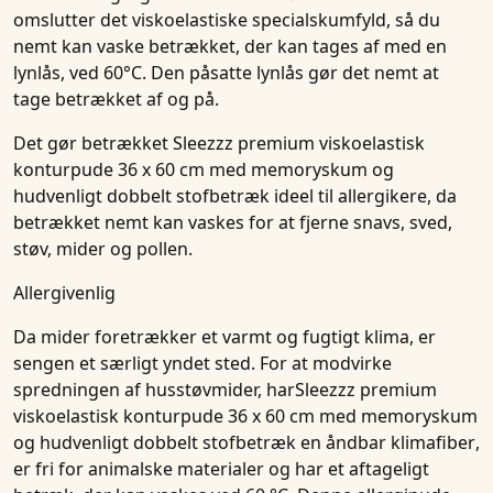
omslutter
det
viskoelastiske specialskumfyld
, så du
nemt kan
vaske
betrækket, der kan tages af med en
lynlås
,
ved 60°C
. Den påsatte
lynlås
gør det nemt at
tage betrækket af og på.
Det gør betrækket
Sleezzz premium viskoelastisk
konturpude 36 x 60 cm med memoryskum og
hudvenligt dobbelt stofbetræk
ideel til
allergikere
, da
betrækket nemt kan vaskes for at fjerne snavs, sved,
støv, mider og pollen.
Allergivenlig
Da mider foretrækker et varmt og fugtigt klima, er
sengen et særligt yndet sted. For at modvirke
spredningen af husstøvmider, har
Sleezzz premium
viskoelastisk konturpude 36 x 60 cm med memoryskum
og hudvenligt dobbelt stofbetræk
en åndbar
klimafiber
,
er fri for animalske materialer og har et aftageligt