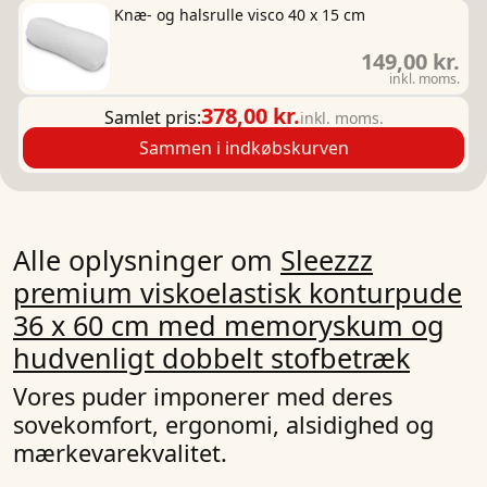
Knæ- og halsrulle visco 40 x 15 cm
149,00 kr.
inkl. moms.
378,00 kr.
Samlet pris:
inkl. moms.
Sammen i indkøbskurven
Alle oplysninger om
Sleezzz
premium viskoelastisk konturpude
36 x 60 cm med memoryskum og
hudvenligt dobbelt stofbetræk
Vores puder imponerer med deres
sovekomfort, ergonomi, alsidighed og
mærkevarekvalitet.