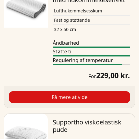
Lufthukommelsesskum
Fast og støttende
32 x 50 cm
Åndbarhed
Støtte til
Regulering af temperatur
229,00 kr.
For
Få mere at vide
Supportho viskoelastisk
pude