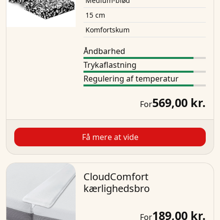
Medium-blød
15 cm
Komfortskum
Åndbarhed
Trykaflastning
Regulering af temperatur
569,00 kr.
For
Få mere at vide
CloudComfort
kærlighedsbro
189,00 kr.
For