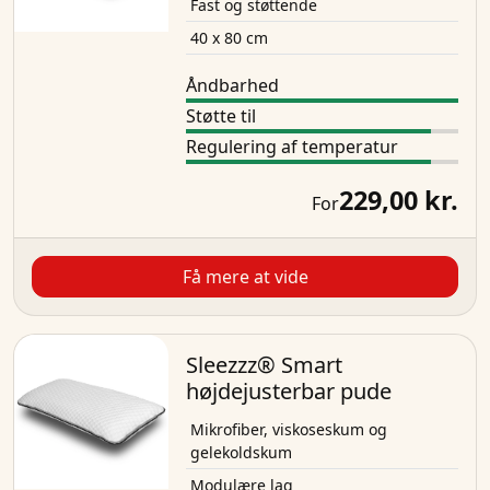
Fast og støttende
40 x 80 cm
Åndbarhed
Støtte til
Regulering af temperatur
229,00 kr.
For
Få mere at vide
Sleezzz® Smart
højdejusterbar pude
Mikrofiber, viskoseskum og
gelekoldskum
Modulære lag