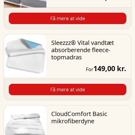
Få mere at vide
Sleezzz® Vital vandtæt
absorberende fleece-
topmadras
149,00 kr.
For
Få mere at vide
CloudComfort Basic
mikrofiberdyne