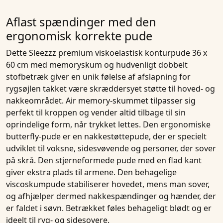
Aflast spændinger med den
ergonomisk korrekte pude
Dette
Sleezzz premium viskoelastisk konturpude 36 x
60 cm med memoryskum og hudvenligt dobbelt
stofbetræk
giver en unik følelse af afslapning for
rygsøjlen takket være skræddersyet støtte til hoved- og
nakkeområdet.
Air memory-skummet
tilpasser sig
perfekt til kroppen og vender altid tilbage til sin
oprindelige form, når trykket lettes. Den ergonomiske
butterfly-pude
er en
nakkestøttepude
, der er specielt
udviklet til
voksne
,
sidesvøvende
og personer, der
sover
på skrå. Den stjerneformede pude med en flad kant
giver ekstra plads til armene. Den behagelige
viscoskumpude
stabiliserer hovedet, mens man sover,
og afhjælper dermed
nakkespændinger
og hænder, der
er faldet i søvn. Betrækket føles behageligt blødt og er
ideelt til
ryg- og sidesovere
.