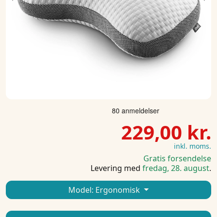
Previous
Ne
229,00 kr.
inkl. moms.
Gratis forsendelse
Levering med
fredag, 28. august
.
Model:
Ergonomisk