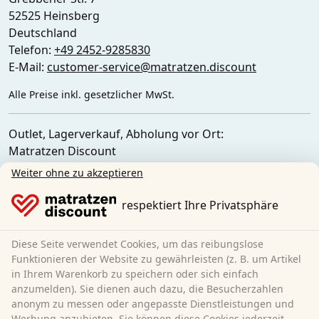
52525 Heinsberg
Deutschland
Telefon:
+49 2452-9285830
E-Mail:
customer-service@matratzen.discount
Alle Preise inkl. gesetzlicher MwSt.
Outlet, Lagerverkauf, Abholung vor Ort:
Matratzen Discount
Ferdinand-Porsche-Str. 4
Weiter ohne zu akzeptieren
52525 Heinsberg
Deutschland
respektiert Ihre Privatsphäre
Diese Seite verwendet Cookies, um das reibungslose
Funktionieren der Website zu gewährleisten (z. B. um Artikel
in Ihrem Warenkorb zu speichern oder sich einfach
anzumelden). Sie dienen auch dazu, die Besucherzahlen
anonym zu messen oder angepasste Dienstleistungen und
Werbung anzubieten. Sie können diese Cookies jederzeit