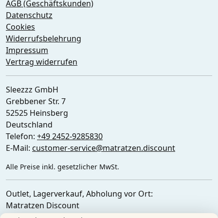
AGB (Geschäftskunden)
Datenschutz
Cookies
Widerrufsbelehrung
Impressum
Vertrag widerrufen
Sleezzz GmbH
Grebbener Str. 7
52525 Heinsberg
Deutschland
Telefon:
+49 2452-9285830
E-Mail:
customer-service@matratzen.discount
Alle Preise inkl. gesetzlicher MwSt.
Outlet, Lagerverkauf, Abholung vor Ort:
Matratzen Discount
Ferdinand-Porsche-Str. 4