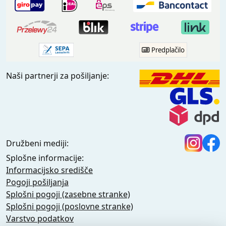
Predplačilo
Naši partnerji za pošiljanje:
Družbeni mediji:
Splošne informacije:
Informacijsko središče
Pogoji pošiljanja
Splošni pogoji (zasebne stranke)
Splošni pogoji (poslovne stranke)
Varstvo podatkov