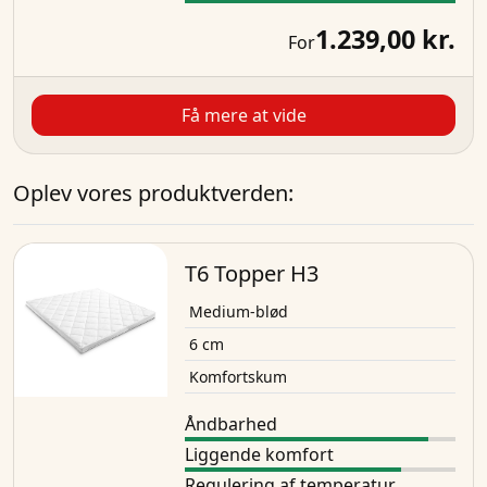
1.239,00 kr.
For
Få mere at vide
Oplev vores produktverden:
T6 Topper H3
Medium-blød
6 cm
Komfortskum
Åndbarhed
Liggende komfort
Regulering af temperatur