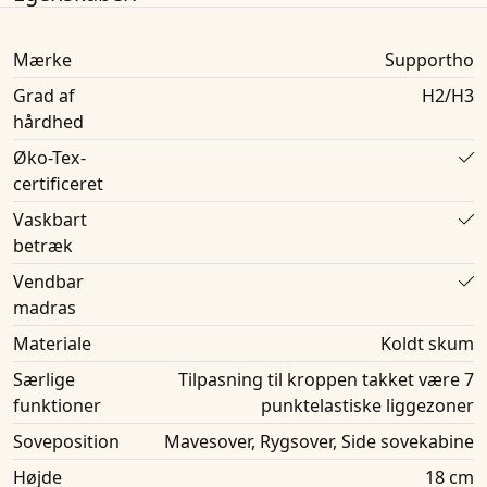
Mærke
Supportho
Grad af
H2/H3
hårdhed
Øko-Tex-
certificeret
Vaskbart
betræk
Vendbar
madras
Materiale
Koldt skum
Særlige
Tilpasning til kroppen takket være 7
funktioner
punktelastiske liggezoner
Soveposition
Mavesover, Rygsover, Side sovekabine
Højde
18 cm