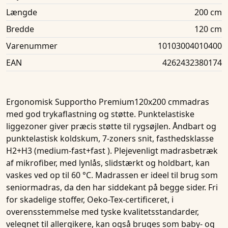
Længde
200 cm
Bredde
120 cm
Varenummer
10103004010400
EAN
4262432380174
Ergonomisk
Supportho Premium120x200 cm
madras
med god trykaflastning og støtte. Punktelastiske
liggezoner giver præcis støtte til rygsøjlen. Åndbart og
punktelastisk koldskum, 7-zoners snit, fasthedsklasse
H2+H3 (medium-fast+fast ). Plejevenligt madrasbetræk
af mikrofiber, med lynlås, slidstærkt og holdbart, kan
vaskes ved op til 60 °C. Madrassen er ideel til brug som
seniormadras, da den har siddekant på begge sider. Fri
for skadelige stoffer, Oeko-Tex-certificeret, i
overensstemmelse med tyske kvalitetsstandarder,
velegnet til allergikere, kan også bruges som baby- og