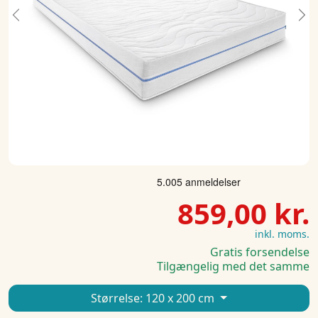
Previous
Ne
859,00 kr.
inkl. moms.
Gratis forsendelse
Tilgængelig med det samme
Størrelse:
120 x 200 cm