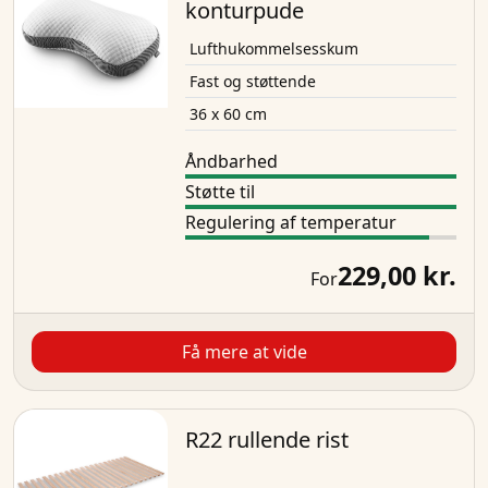
konturpude
Lufthukommelsesskum
Fast og støttende
36 x 60 cm
Åndbarhed
Støtte til
Regulering af temperatur
229,00 kr.
For
Få mere at vide
R22 rullende rist