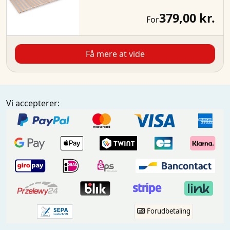
379,00 kr.
For
Få mere at vide
Vi accepterer:
Forudbetaling