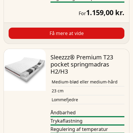
1.159,00 kr.
For
Få mere at vide
Sleezzz® Premium T23
pocket springmadras
H2/H3
Medium-blød eller medium-hård
23 cm
Lommefjedre
Åndbarhed
Trykaflastning
Regulering af temperatur