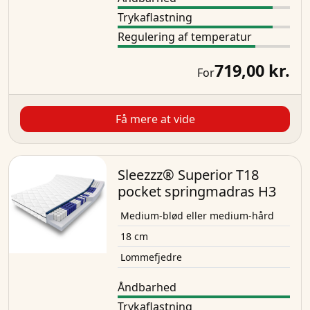
Trykaflastning
Regulering af temperatur
719,00 kr.
For
Få mere at vide
Sleezzz® Superior T18
pocket springmadras H3
Medium-blød eller medium-hård
18 cm
Lommefjedre
Åndbarhed
Trykaflastning