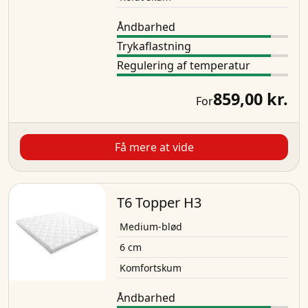
Åndbarhed
Trykaflastning
Regulering af temperatur
859,00 kr.
For
Få mere at vide
T6 Topper H3
Medium-blød
6 cm
Komfortskum
Åndbarhed