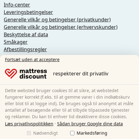
Info-center
Leveringsbetingelser
Generelle vilkår og betingelser (privatkunder)
Generelle vilkår og betingelser (erhvervskunder)
Beskyttelse af data
Småkager
Afbestillingsregler
Aftryk
Fortsæt uden at acceptere
Tilbagekaldelse af aftalen
respekterer dit privatliv
Sleezzz GmbH
Grebbener Str. 7
Dette websted bruger cookies til at sikre, at webstedet
52525 Heinsberg
fungerer korrekt (f.eks. til at gemme varer i din indkøbskurv
eller blot til at logge ind). De bruges også til anonymt at måle
Tyskland
antallet af besøgende eller til at tilbyde tilpassede tjenester
E-Mail:
customer-service@matratzen.discount
og reklamer. Du kan til enhver tid deaktivere disse cookies.
·
Læs privatlivspolitikken
Sådan bruger Google dine data
Alle priser er inkl. moms.
Nødvendigt
Markedsføring