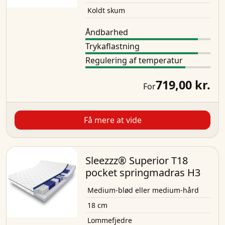
Koldt skum
Åndbarhed
Trykaflastning
Regulering af temperatur
719,00 kr.
For
Få mere at vide
Sleezzz® Superior T18
pocket springmadras H3
Medium-blød eller medium-hård
18 cm
Lommefjedre