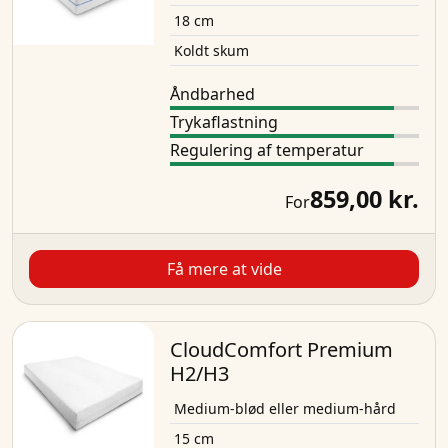
18 cm
Koldt skum
Åndbarhed
Trykaflastning
Regulering af temperatur
859,00 kr.
For
Få mere at vide
CloudComfort Premium
H2/H3
Medium-blød eller medium-hård
15 cm