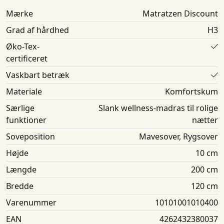
Mærke
Matratzen Discount
Grad af hårdhed
H3
Øko-Tex-
certificeret
Vaskbart betræk
Materiale
Komfortskum
Særlige
Slank wellness-madras til rolige
funktioner
nætter
Soveposition
Mavesover, Rygsover
Højde
10 cm
Længde
200 cm
Bredde
120 cm
Varenummer
10101001010400
EAN
4262432380037