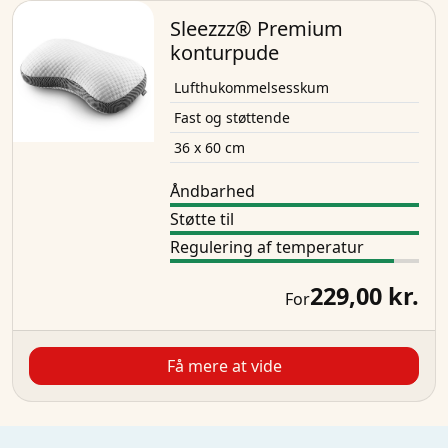
Sleezzz® Premium
konturpude
Lufthukommelsesskum
Fast og støttende
36 x 60 cm
Åndbarhed
Støtte til
Regulering af temperatur
229,00 kr.
For
Få mere at vide