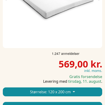
Previous
Ne
569,00 kr.
inkl. moms.
Gratis forsendelse
Levering med
tirsdag, 11. august
.
Størrelse:
120 x 200 cm