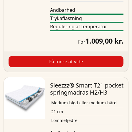
Åndbarhed
Trykaflastning
Regulering af temperatur
1.009,00 kr.
For
Få mere at vide
Sleezzz® Smart T21 pocket
springmadras H2/H3
Medium-blød eller medium-hård
21 cm
Lommefjedre