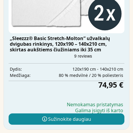
„Sleezzz® Basic Stretch-Molton“ užvalkalų
dvigubas rinkinys, 120x190 – 140x210 cm,
skirtas aukštiems čiužiniams iki 35 cm
120x190 cm - 140x210 cm
Dydis:
80 % medvilnė / 20 % poliesteris
Medžiaga:
74,95 €
Nemokamas pristatymas
Galima įsigyti iš karto
Sužinokite daugiau