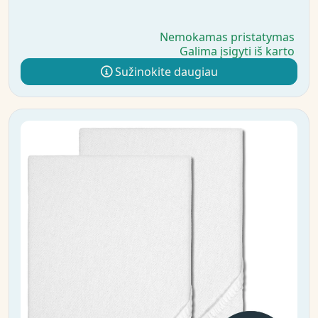
Nemokamas pristatymas
Galima įsigyti iš karto
Sužinokite daugiau