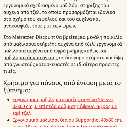
εργονομικά σχεδιασμένο μαξιλάρι στήριξης του
αυχένα από τζελ, το οποίο προσαρμόζεται ιδανικά
στο σχήμα του κεφαλιού και του αυχένα και
ανακουφίζει τους μυς των ώμων.
Στο Matratzen Discount θα βρείτε μια μεγάλη ποικιλία
από
μαξιλάρια στήριξης αυχένα από τζελ
, εργονομικά
μαξιλάρια αυχένα από αφρό μνήμης
καθώς και
μαξιλάρια ύπνου άνεσης
σε διάφορα σχήματα και ύψη
από γνωστούς κατασκευαστές σε ιδιαίτερα προσιτές
τιμές.
Χρήσιμο για πόνους από ένταση μετά το
ξύπνημα:
Εργονομικό μαξιλάρι στήριξης αυχένα Sleezzz,
32x60 cm, 6 επίπεδα ρύθμισης ύψους, αφρός με
εφέ τζελ
Εργονομικό μαξιλάρι ύπνου Supportho, 40x80 cm,
ύψος 18 cm, ειδικά στικ βισκοελαστικού αφρού