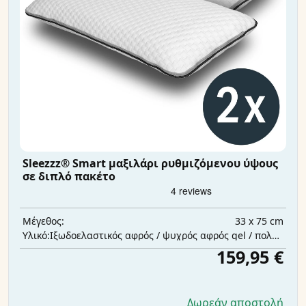
Sleezzz® Smart μαξιλάρι ρυθμιζόμενου ύψους
σε διπλό πακέτο
33 x 75 cm
Μέγεθος:
Ιξωδοελαστικός αφρός / ψυχρός αφρός gel / πολυεστερική βάτα
Υλικό:
159,95 €
Δωρεάν αποστολή