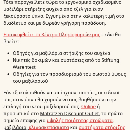
Τότε παραγγείλετε τώρα το εργονομικά σχεδιασμένο
μαξιλάρι στήριξης αυχένα από τζελ για έναν
ξεκούραστο ύπνο. Εγγυημένα στην καλύτερη τιμή στο
διαδίκτυο και με δωρεάν γρήγορη παράδοση.
Επισκεφθείτε το Κέντρο Πληροφοριών μας
– εδώ θα
βρείτε:
Οδηγός για μαξιλάρια στήριξης του αυχένα
Νικητές δοκιμών και συστάσεις από το Stiftung
Warentest
Οδηγίες για τον προσδιορισμό του σωστού ύψους
του μαξιλαριού
Εάν εξακολουθούν να υπάρχουν απορίες, οι ειδικοί
μας στον ύπνο θα χαρούν να σας βοηθήσουν στην
επιλογή του νέου μαξιλαριού σας.
Online
ή
προσωπικά στο
Matratzen Discount Outlet
, το πρώτο
σημείο επαφής για
υψηλής ποιότητας στρώματα
,
μαξιλάρια
,
κλινοσκεπάσματα
και
συστήματα στήριξης