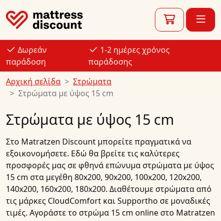
Δωρεάν
1-2 ημέρες χρόνος
παράδοση
παράδοσης
Αρχική σελίδα
Στρώματα
Στρώματα με ύψος 15 cm
Στρώματα με ύψος 15 cm
Στο
Matratzen Discount
μπορείτε πραγματικά να
εξοικονομήσετε. Εδώ θα βρείτε τις καλύτερες
προσφορές
μας σε
φθηνά επώνυμα στρώματα
με ύψος
15 cm στα μεγέθη
80x200
,
90x200
,
100x200
,
120x200
,
140x200
,
160x200
,
180x200
. Διαθέτουμε
στρώματα
από
τις μάρκες
CloudComfort
και
Supportho
σε μοναδικές
τιμές.
Αγοράστε
το
στρώμα 15 cm
online
στο Matratzen