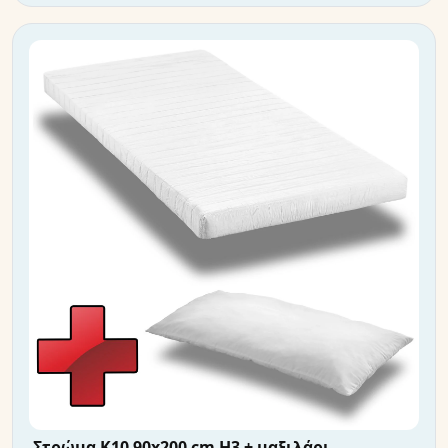
Στρώμα K10 90x200 cm H3 + μαξιλάρι