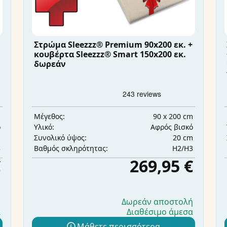
Στρώμα Sleezzz® Premium 90x200 εκ. +
κουβέρτα Sleezzz® Smart 150x200 εκ.
δωρεάν
m
90 x 200 cm
Μέγεθος:
ό
Αφρός βισκό
Υλικό:
m
20 cm
Συνολικό ύψος:
3
H2/H3
Βαθμός σκληρότητας:
€
269,95 €
ή
Δωρεάν αποστολή
α
Διαθέσιμο άμεσα
Μάθετε περισσότερα