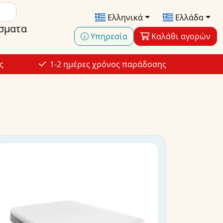
Ελληνικά
Ελλάδα
σματα
Υπηρεσία
Καλάθι αγορών
ς
1-2 ημέρες χρόνος παράδοσης