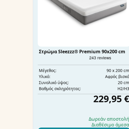
Στρώμα Sleezzz® Premium 90x200 cm
90 x 200 c
Μέγεθος:
Αφρός βισκ
Υλικό:
20 c
Συνολικό ύψος:
H2/H
Βαθμός σκληρότητας:
229,95 
Δωρεάν αποστολ
Διαθέσιμο άμεσ