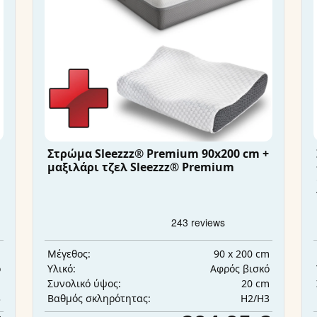
Στρώμα Sleezzz® Premium 90x200 cm +
μαξιλάρι τζελ Sleezzz® Premium
m
90 x 200 cm
Μέγεθος:
ό
Αφρός βισκό
Υλικό:
m
20 cm
Συνολικό ύψος:
3
H2/H3
Βαθμός σκληρότητας: