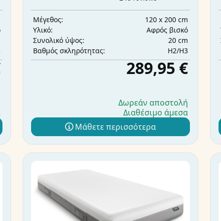
m
120 x 200 cm
Μέγεθος:
ό
Αφρός βισκό
Υλικό:
m
20 cm
Συνολικό ύψος:
3
H2/H3
Βαθμός σκληρότητας:
€
289,95 €
ή
Δωρεάν αποστολή
α
Διαθέσιμο άμεσα
Μάθετε περισσότερα