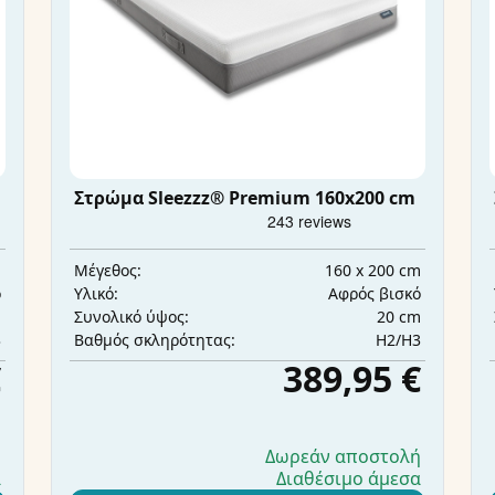
Στρώμα Sleezzz® Premium 160x200 cm
m
160 x 200 cm
Μέγεθος:
ό
Αφρός βισκό
Υλικό:
m
20 cm
Συνολικό ύψος:
3
H2/H3
Βαθμός σκληρότητας:
€
389,95 €
ή
Δωρεάν αποστολή
α
Διαθέσιμο άμεσα