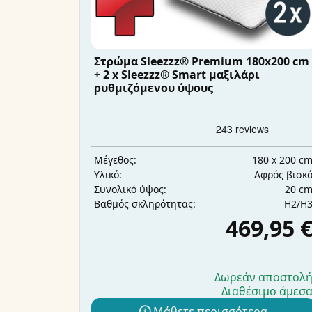
Στρώμα Sleezzz® Premium 180x200 cm
+ 2 x Sleezzz® Smart μαξιλάρι
ρυθμιζόμενου ύψους
180 x 200 c
Μέγεθος:
Αφρός βισκ
Υλικό:
20 c
Συνολικό ύψος:
H2/H
Βαθμός σκληρότητας:
469,95 
Δωρεάν αποστολ
Διαθέσιμο άμεσ
Μάθετε περισσότερα