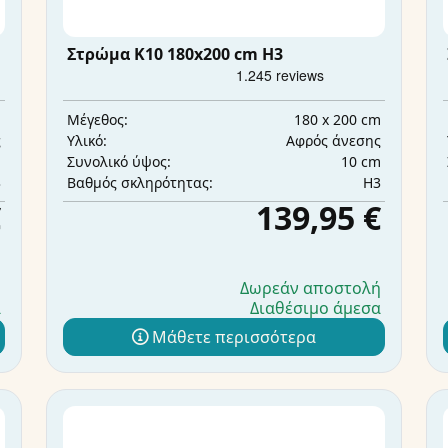
Στρώμα K10 180x200 cm H3
m
180 x 200 cm
Μέγεθος:
ς
Αφρός άνεσης
Υλικό:
m
10 cm
Συνολικό ύψος:
3
H3
Βαθμός σκληρότητας:
€
139,95 €
ή
Δωρεάν αποστολή
α
Διαθέσιμο άμεσα
Μάθετε περισσότερα