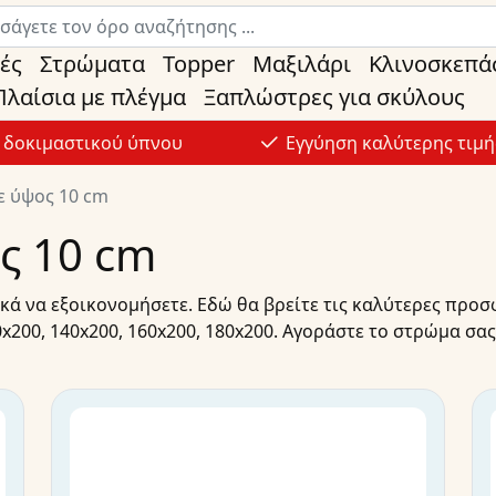
ές
Στρώματα
Topper
Μαξιλάρι
Κλινοσκεπά
Πλαίσια με πλέγμα
Ξαπλώστρες για σκύλους
ς δοκιμαστικού ύπνου
Εγγύηση καλύτερης τιμή
ε ύψος 10 cm
ς 10 cm
ά να εξοικονομήσετε. Εδώ θα βρείτε τις καλύτερες
προσ
0x200
,
140x200
,
160x200
,
180x200
.
Αγοράστε
το
στρώμα
σας