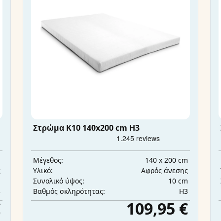
Στρώμα K10 140x200 cm H3
m
140 x 200 cm
Μέγεθος:
ς
Αφρός άνεσης
Υλικό:
m
10 cm
Συνολικό ύψος:
3
H3
Βαθμός σκληρότητας:
€
109,95 €