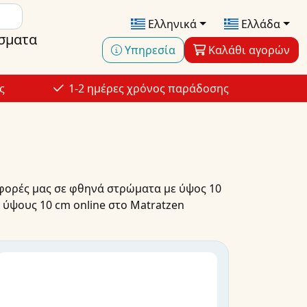
Ελληνικά
Ελλάδα
σματα
Υπηρεσία
Καλάθι αγορών
ς
1-2 ημέρες χρόνος παράδοσης
φορές
μας σε
φθηνά στρώματα
με ύψος 10
 ύψους
10 cm
online
στο Matratzen