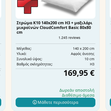
Στρώμα K10 140x200 cm H3 + μαξιλάρι
μικροϊνών CloudComfort Basic 80x80
cm
m
140 x 200 cm
Μέγεθος:
ς
Αφρός άνεσης
Υλικό:
m
10 cm
Συνολικό ύψος:
3
H3
Βαθμός σκληρότητας:
€
169,95 €
ή
Δωρεάν αποστολή
α
Διαθέσιμο άμεσα
Μάθετε περισσότερα