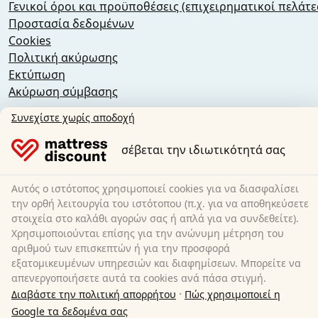
Γενικοί όροι και προϋποθέσεις (επιχειρηματικοί πελάτε
Προστασία δεδομένων
Cookies
Πολιτική ακύρωσης
Εκτύπωση
Ακύρωση σύμβασης
Συνεχίστε χωρίς αποδοχή
Sleezzz GmbH
Grebbener Str. 7
σέβεται την ιδιωτικότητά σας
52525 Heinsberg
Γερμανία
Αυτός ο ιστότοπος χρησιμοποιεί cookies για να διασφαλίσει
E-Mail:
customer-service@matratzen.discount
την ορθή λειτουργία του ιστότοπου (π.χ. για να αποθηκεύσετε
στοιχεία στο καλάθι αγορών σας ή απλά για να συνδεθείτε).
Όλες οι τιμές περιλαμβάνουν ΦΠΑ.
Χρησιμοποιούνται επίσης για την ανώνυμη μέτρηση του
αριθμού των επισκεπτών ή για την προσφορά
εξατομικευμένων υπηρεσιών και διαφημίσεων. Μπορείτε να
απενεργοποιήσετε αυτά τα cookies ανά πάσα στιγμή.
·
Διαβάστε την πολιτική απορρήτου
Πώς χρησιμοποιεί η
Google τα δεδομένα σας