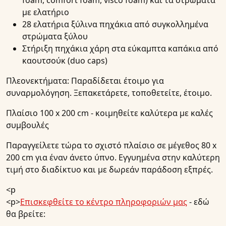
foam, comfort foam, visco foam) και τα στρώματα
με ελατήριο
28 ελατήρια ξύλινα πηχάκια από συγκολλημένα
στρώματα ξύλου
Στήριξη πηχάκια χάρη στα εύκαμπτα καπάκια από
καουτσούκ (duo caps)
Πλεονεκτήματα:
Παραδίδεται έτοιμο για
συναρμολόγηση. Ξεπακετάρετε, τοποθετείτε, έτοιμο.
Πλαίσιο 100 x 200 cm - κοιμηθείτε καλύτερα με καλές
συμβουλές
Παραγγείλετε τώρα το σχιστό πλαίσιο σε μέγεθος 80 x
200 cm για έναν άνετο ύπνο. Εγγυημένα στην καλύτερη
τιμή στο διαδίκτυο και με δωρεάν παράδοση εξπρές.
<p
<p>
Επισκεφθείτε το κέντρο πληροφοριών μας
- εδώ
θα βρείτε: