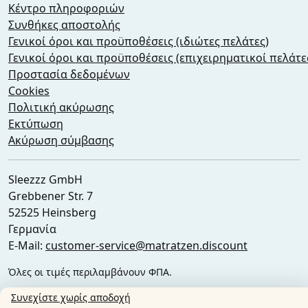
Κέντρο πληροφοριών
Συνθήκες αποστολής
Γενικοί όροι και προϋποθέσεις (ιδιώτες πελάτες)
Γενικοί όροι και προϋποθέσεις (επιχειρηματικοί πελάτε
Προστασία δεδομένων
Cookies
Πολιτική ακύρωσης
Εκτύπωση
Ακύρωση σύμβασης
Sleezzz GmbH
Grebbener Str. 7
52525 Heinsberg
Γερμανία
E-Mail:
customer-service@matratzen.discount
Όλες οι τιμές περιλαμβάνουν ΦΠΑ.
Συνεχίστε χωρίς αποδοχή