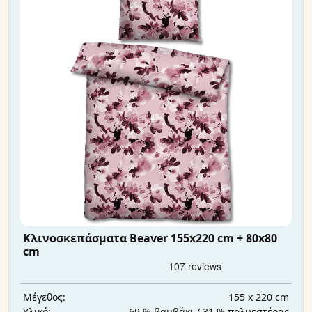
Κλινοσκεπάσματα Beaver 155x220 cm + 80x80
cm
155 x 220 cm
Μέγεθος:
69 % βαμβάκι / 31 % πολυεστέρας
Υλικό: