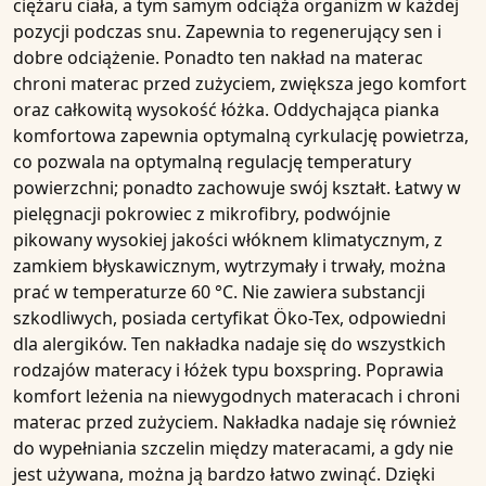
ciężaru ciała, a tym samym odciąża organizm w każdej
pozycji podczas snu. Zapewnia to regenerujący sen i
dobre odciążenie. Ponadto ten nakład na materac
chroni materac przed zużyciem, zwiększa jego komfort
oraz całkowitą wysokość łóżka. Oddychająca pianka
komfortowa zapewnia optymalną cyrkulację powietrza,
co pozwala na optymalną regulację temperatury
powierzchni; ponadto zachowuje swój kształt. Łatwy w
pielęgnacji pokrowiec z mikrofibry, podwójnie
pikowany wysokiej jakości włóknem klimatycznym, z
zamkiem błyskawicznym, wytrzymały i trwały, można
prać w temperaturze 60 °C. Nie zawiera substancji
szkodliwych, posiada certyfikat Öko-Tex, odpowiedni
dla alergików. Ten nakładka nadaje się do wszystkich
rodzajów materacy i łóżek typu boxspring. Poprawia
komfort leżenia na niewygodnych materacach i chroni
materac przed zużyciem. Nakładka nadaje się również
do wypełniania szczelin między materacami, a gdy nie
jest używana, można ją bardzo łatwo zwinąć. Dzięki