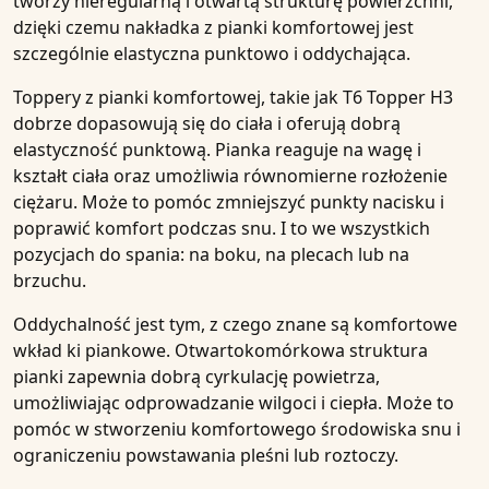
tworzy nieregularną i otwartą strukturę powierzchni,
dzięki czemu
nakładka
z pianki komfortowej jest
szczególnie
elastyczna punktowo i oddychająca
.
Toppery
z pianki komfortowej, takie jak
T6 Topper H3
dobrze dopasowują się do ciała i oferują dobrą
elastyczność punktową. Pianka reaguje na wagę i
kształt ciała oraz umożliwia równomierne rozłożenie
ciężaru. Może to pomóc zmniejszyć punkty nacisku i
poprawić komfort podczas snu. I to we wszystkich
pozycjach do spania: na boku, na plecach lub na
brzuchu.
Oddychalność
jest tym, z czego znane są
komfortowe
wkład
ki piankowe. Otwartokomórkowa struktura
pianki zapewnia dobrą cyrkulację powietrza,
umożliwiając odprowadzanie wilgoci i ciepła. Może to
pomóc w stworzeniu komfortowego środowiska snu i
ograniczeniu powstawania pleśni lub roztoczy.