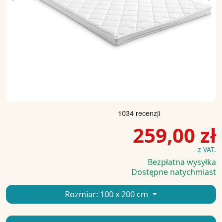
Previous
Ne
259,00 zł
z VAT.
Bezpłatna wysyłka
Dostępne natychmiast
Rozmiar:
100 x 200 cm