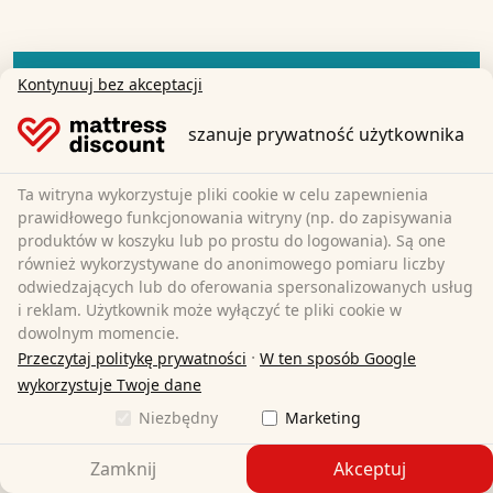
Kontynuuj bez akceptacji
szanuje prywatność użytkownika
Ta witryna wykorzystuje pliki cookie w celu zapewnienia
prawidłowego funkcjonowania witryny (np. do zapisywania
produktów w koszyku lub po prostu do logowania). Są one
również wykorzystywane do anonimowego pomiaru liczby
odwiedzających lub do oferowania spersonalizowanych usług
i reklam. Użytkownik może wyłączyć te pliki cookie w
dowolnym momencie.
·
Przeczytaj politykę prywatności
W ten sposób Google
wykorzystuje Twoje dane
Niezbędny
Marketing
Zamknij
Akceptuj