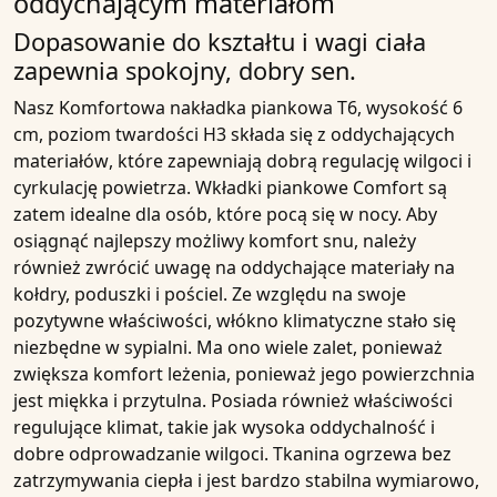
oddychającym materiałom
Dopasowanie do kształtu i wagi ciała
zapewnia spokojny, dobry sen.
Nasz
Komfortowa nakładka piankowa T6, wysokość 6
cm, poziom twardości H3
składa się z
oddychających
materiałów
, które zapewniają dobrą regulację wilgoci i
cyrkulację powietrza. Wkładki piankowe Comfort są
zatem idealne dla osób, które pocą się w nocy. Aby
osiągnąć najlepszy możliwy komfort snu, należy
również zwrócić uwagę na
oddychające materiały
na
kołdry, poduszki i pościel. Ze względu na swoje
pozytywne właściwości, włókno klimatyczne stało się
niezbędne w sypialni. Ma ono wiele zalet, ponieważ
zwiększa komfort leżenia, ponieważ jego powierzchnia
jest miękka i przytulna. Posiada również właściwości
regulujące klimat, takie jak wysoka
oddychalność
i
dobre odprowadzanie wilgoci. Tkanina ogrzewa bez
zatrzymywania ciepła i jest bardzo stabilna wymiarowo,