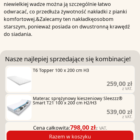
niewielkiej wadze można ją szczególnie łatwo
odwracać, co przedłuża żywotność nakładki z pianki
komfortowej.&Zalecamy ten nakładkęosobom
starszym, ponieważ posiada on dwustronną krawędź
do siadania.
Nasze najlepiej sprzedające się kombinacje!
T6 Topper 100 x 200 cm H3
259,00 zł
z VAT.
Materac sprężynowy kieszeniowy Sleezzz®
Smart T21 100 x 200 cm H2/H3
539,00 zł
z VAT.
798,00 zł
Cena całkowita:
z VAT.
Razem w koszyku