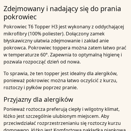
Zdejmowany i nadający się do prania
pokrowiec
Pokrowiec
T6 Topper H3
jest wykonany z
oddychającej
mikrofibry
(100% poliester). Dołączony zamek
błyskawiczny ułatwia zdejmowanie
i zakład
anie
pokrowca. Pokrowiec toppera można zatem łatwo prać
w temperaturze 60°. Zapewnia to optymalną higienę i
pozwala rozpocząć dzień od nowa.
To sprawia, że ten topper jest
idealny dla
alergików,
ponieważ pokrowiec można łatwo oczyścić z kurzu,
roztoczy i pyłków poprzez pranie.
Przyjazny dla alergików
Ponieważ roztocza preferują ciepły i wilgotny klimat,
łóżko jest szczególnie ulubionym miejscem. Aby
przeciwdziałać rozprzestrzenianiu się roztoczy kurzu
domowego, łóżko jest
Komfortowa nakładka piankowa