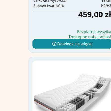
18 c
Całkowita wysokość:
H2/H
Stopień twardości:
459,00 z
Bezpłatna wysyłk
Dostępne natychmias
Dowiedz się więcej