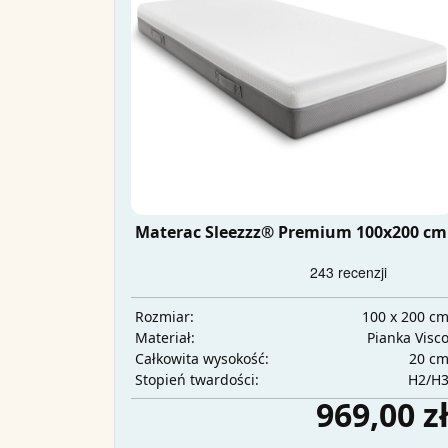
Materac Sleezzz® Premium 100x200 cm
100 x 200 c
Rozmiar:
Pianka Visc
Materiał:
20 c
Całkowita wysokość:
H2/H
Stopień twardości:
969,00 z