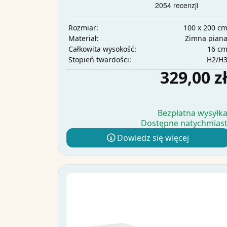
100 x 200 c
Rozmiar:
Zimna pian
Materiał:
16 c
Całkowita wysokość:
H2/H
Stopień twardości:
329,00 z
Bezpłatna wysyłk
Dostępne natychmias
Dowiedz się więcej