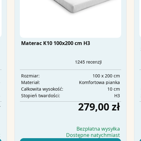
Materac K10 100x200 cm H3
m
100 x 200 cm
Rozmiar:
e
Komfortowa pianka
Materiał:
m
10 cm
Całkowita wysokość:
3
H3
Stopień twardości:
ł
279,00 zł
a
Bezpłatna wysyłka
t
Dostępne natychmiast