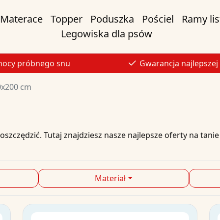
Materace
Topper
Poduszka
Pościel
Ramy li
Legowiska dla psów
nocy próbnego snu
Gwarancja najlepszej
0x200 cm
zczędzić. Tutaj znajdziesz nasze najlepsze
oferty
na
tanie
Materiał