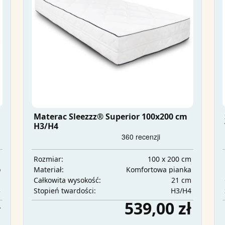
Materac Sleezzz® Superior 100x200 cm
H3/H4
m
100 x 200 cm
Rozmiar:
o
Komfortowa pianka
Materiał:
m
21 cm
Całkowita wysokość:
3
H3/H4
Stopień twardości:
ł
539,00 zł