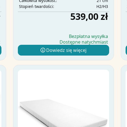
m
21 cm
Całkowita wysokość:
3
H2/H3
Stopień twardości:
ł
539,00 zł
a
Bezpłatna wysyłka
t
Dostępne natychmiast
Dowiedz się więcej