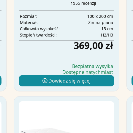
m
100 x 200 cm
Rozmiar:
a
Zimna piana
Materiał:
m
15 cm
Całkowita wysokość:
3
H2/H3
Stopień twardości:
ł
369,00 zł
a
Bezpłatna wysyłka
t
Dostępne natychmiast
Dowiedz się więcej