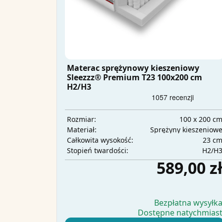
Materac sprężynowy kieszeniowy
Sleezzz® Premium T23 100x200 cm
H2/H3
100 x 200 c
Rozmiar:
Sprężyny kieszeniow
Materiał:
23 c
Całkowita wysokość:
H2/H
Stopień twardości:
589,00 z
Bezpłatna wysyłk
Dostępne natychmias