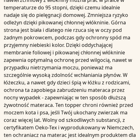
nawierzchniowy z włókniny można prać w pralce w
temperaturze do 95 stopni, dzięki czemu idealnie
nadaje się do pielęgnacji domowej. Zmniejsza ryzyko
odleżyn dzięki pikowanej chłonnej włókninie. Górna
strona jest biała i dlatego nie rzuca się w oczy pod
żadnym pokrowcem, podczas gdy ochronny spód ma
przyjemny niebieski kolor. Dzięki oddychającej
membranie foliowej i pikowanej chłonnej włókninie
zapewnia optymalną ochronę przed wilgocią, nawet w
przypadku nietrzymania moczu, ponieważ ma
szczególnie wysoką zdolność wchłaniania płynów. W
łóżeczku, a nawet gdy dzieci śpią w łóżku z rodzicami,
ochrona ta zapobiega zabrudzeniu materaca przez
nocny wypadek - zapewniając w ten sposób dłuższą
żywotność materaca. Ten topper chroni również przed
moczem kota i psa, jeśli Twój ukochany zwierzak ma
coraz więcej lat. Wolny od szkodliwych substancji, z
certyfikatem Oeko-Tex i wyprodukowany w Niemczech,
ten ochraniacz na materac jest idealnym produktem dla