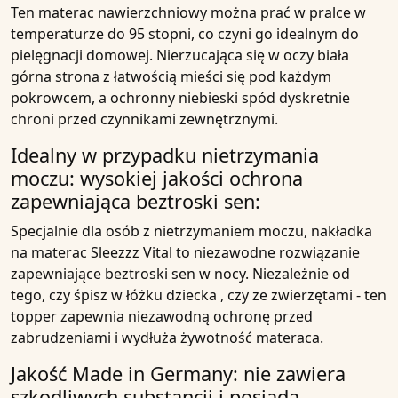
Ten
materac nawierzchniowy
można prać w pralce w
temperaturze do
95 stopni
, co czyni go idealnym do
pielęgnacji
domowej
. Nierzucająca się w oczy biała
górna strona z łatwością mieści się pod każdym
pokrowcem, a ochronny niebieski spód dyskretnie
chroni przed czynnikami zewnętrznymi.
Idealny w przypadku nietrzymania
moczu: wysokiej jakości ochrona
zapewniająca beztroski sen:
Specjalnie dla osób z
nietrzymaniem
moczu,
nakładka
na materac Sleezzz Vital
to niezawodne rozwiązanie
zapewniające beztroski sen w nocy. Niezależnie od
tego, czy śpisz w
łóżku dziecka
, czy ze
zwierzętami
- ten
topper
zapewnia niezawodną ochronę przed
zabrudzeniami
i wydłuża żywotność
materaca
.
Jakość Made in Germany: nie zawiera
szkodliwych substancji i posiada