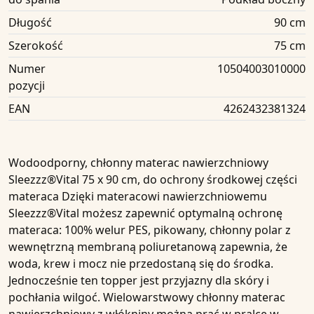
Długość
90 cm
Szerokość
75 cm
Numer
10504003010000
pozycji
EAN
4262432381324
Wodoodporny, chłonny materac nawierzchniowy
Sleezzz®Vital 75 x 90 cm, do ochrony środkowej części
materaca Dzięki materacowi nawierzchniowemu
Sleezzz®Vital możesz zapewnić optymalną ochronę
materaca: 100% welur PES, pikowany, chłonny polar z
wewnętrzną membraną poliuretanową zapewnia, że
woda, krew i mocz nie przedostaną się do środka.
Jednocześnie ten topper jest przyjazny dla skóry i
pochłania wilgoć. Wielowarstwowy chłonny materac