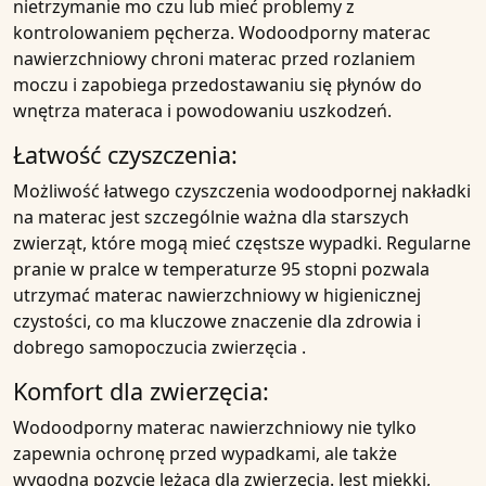
nietrzymanie mo
czu lub mieć problemy z
kontrolowaniem pęcherza.
Wodoodporny materac
nawierzchniowy
chroni
materac
przed
rozlaniem
moczu
i zapobiega przedostawaniu się płynów do
wnętrza materaca i powodowaniu uszkodzeń.
Łatwość
czyszczenia:
Możliwość łatwego czyszczenia
wodoodpornej
nakładki
na materac jest szczególnie ważna dla
starszych
zwierząt
, które mogą mieć częstsze wypadki. Regularne
pranie w
pralce w temperaturze 95 stopni
pozwala
utrzymać materac
nawierzchniowy
w higienicznej
czystości, co ma kluczowe znaczenie dla zdrowia i
dobrego samopoczucia
zwierzęcia
.
Komfort dla zwierzęcia
:
Wodoodporny
materac nawierzchniowy nie tylko
zapewnia ochronę przed wypadkami, ale także
wygodną pozycję leżącą dla
zwierzęcia
. Jest miękki,