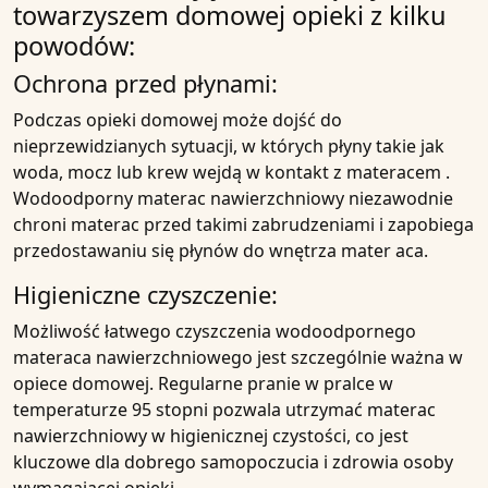
towarzyszem
domowej opieki
z kilku
powodów:
Ochrona przed płynami:
Podczas opieki domowej może dojść do
nieprzewidzianych sytuacji, w których
płyny
takie jak
woda
,
mocz
lub
krew
wejdą w kontakt z
materacem
.
Wodoodporny materac nawierzchniowy
niezawodnie
chroni
materac
przed takimi
zabrudzeniami
i zapobiega
przedostawaniu się płynów do
wnętrza mater
aca.
Higieniczne
czyszczenie:
Możliwość łatwego czyszczenia
wodoodpornego
materaca nawierzchniowego jest szczególnie ważna w
opiece domowej
. Regularne pranie w
pralce
w
temperaturze
95 stopni
pozwala utrzymać materac
nawierzchniowy
w higienicznej czystości, co jest
kluczowe dla dobrego samopoczucia i zdrowia osoby