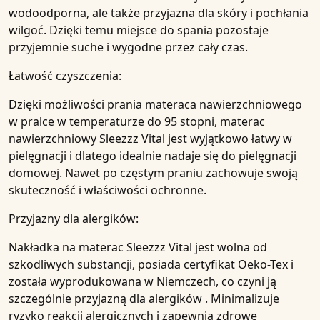
wodoodporna
, ale także
przyjazna dla skóry
i
pochłania
wilgoć
. Dzięki temu
miejsce do spania
pozostaje
przyjemnie suche i wygodne przez cały czas.
Łatwość czyszczenia:
Dzięki możliwości prania materaca
nawierzchniowego
w pralce w temperaturze do
95 stopni
, materac
nawierzchniowy
Sleezzz
Vital jest wyjątkowo łatwy w
pielęgnacji i dlatego idealnie nadaje się do
pielęgnacji
domowej
. Nawet po częstym praniu zachowuje swoją
skuteczność i właściwości ochronne.
Przyjazny dla alergików:
Nakładka na
materac
Sleezzz Vital jest wolna
od
szkodliwych substancji
, posiada certyfikat
Oeko-Tex
i
została wyprodukowana
w Niemczech
, co czyni ją
szczególnie przyjazną dla
alergików
. Minimalizuje
ryzyko
reakcji alergicznych
i zapewnia
zdrowe