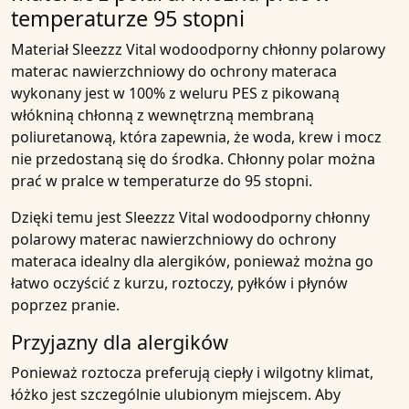
temperaturze 95 stopni
Materiał
Sleezzz Vital wodoodporny chłonny polarowy
materac nawierzchniowy do ochrony materaca
wykonany jest w
100% z weluru PES z pikowaną
włókniną chłonną z wewnętrzną membraną
poliuretanową
, która zapewnia, że woda,
krew
i
mocz
nie przedostaną się do środka.
Chłonny
polar można
prać w pralce w temperaturze do
95 stopni
.
Dzięki temu jest
Sleezzz Vital wodoodporny chłonny
polarowy materac nawierzchniowy do ochrony
materaca
idealny dla
alergików
, ponieważ można go
łatwo oczyścić z kurzu, roztoczy, pyłków i płynów
poprzez pranie.
Przyjazny dla alergików
Ponieważ roztocza preferują ciepły i wilgotny klimat,
łóżko jest szczególnie ulubionym miejscem. Aby