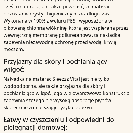
części
materaca, ale także pewność, że
materac
pozostanie czysty i
higieniczny
przez długi czas.
Wykonana w
100% z weluru PES
i wyposażona w
pikowaną chłonną włókninę
, która jest wspierana przez
wewnętrzną membranę poliuretanową
, ta
nakładka
zapewnia niezawodną ochronę przed
wodą
,
krwią
i
moczem
.
Przyjazny dla skóry i pochłaniający
wilgoć:
Nakładka na materac Sleezzz Vital
jest nie tylko
wodoodporna
, ale także przyjazna dla
skóry
i
pochłaniająca wilgo
ć. Jego wielowarstwowa konstrukcja
zapewnia szczególnie wysoką
absorpcję płynów
,
skutecznie zmniejszając
ryzyko odleżyn
.
Łatwy w czyszczeniu i odpowiedni do
pielęgnacji domowej: