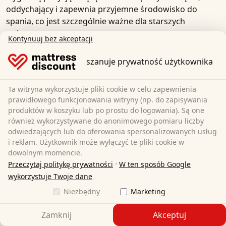
oddychający i zapewnia przyjemne środowisko do
spania, co jest szczególnie ważne dla starszych
zwierząt
.
Kontynuuj bez akceptacji
Wydłuża żywotność materaca i kosza
:
szanuje prywatność użytkownika
Wodoodporna nakładka
na materac nie tylko chroni
materac
, ale także wydłuża jego żywotność, a także
Ta witryna wykorzystuje pliki cookie w celu zapewnienia
żywotność kosza Twojego czworonożnego przyjaciela.
prawidłowego funkcjonowania witryny (np. do zapisywania
Zapobiegając przedostawaniu się płynów do
wnętrza
produktów w koszyku lub po prostu do logowania). Są one
materaca lub
kosza
i powodowaniu uszkodzeń,
również wykorzystywane do anonimowego pomiaru liczby
pomaga zapewnić, że
materac
lub
kosz
będzie dłużej
odwiedzających lub do oferowania spersonalizowanych usług
i reklam. Użytkownik może wyłączyć te pliki cookie w
użyteczny i będzie wymagał rzadszej wymiany.
dowolnym momencie.
Ogólnie rzecz biorąc, wodoodporny materac
·
Przeczytaj politykę prywatności
W ten sposób Google
nawierzchniowy
jest zatem idealnym towarzyszem dla
wykorzystuje Twoje dane
starszych zwierząt domowych
, ponieważ zapewnia
Niezbędny
Marketing
zdrowie i higienę, a także komfort
zwierzęcia
.
Zamknij
Akceptuj