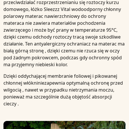
przeciwdziałać rozprzestrzenianiu się roztoczy kurzu
domowego, łóżko
Sleezzz Vital wodoodporny chłonny
polarowy materac nawierzchniowy do ochrony
materaca
nie zawiera materiałów pochodzenia
zwierzęcego i może być prany w temperaturze
95°C
,
dzięki czemu odchody roztoczy tracą swoje szkodliwe
działanie. Ten
antyalergiczny ochraniacz
na materac ma
białą
górną stronę
, dzięki czemu nie rzuca się w oczy
pod żadnym pokrowcem, podczas gdy
ochronny spód
ma przyjemny niebieski kolor.
Dzięki oddychającej
membranie foliowej
i
pikowanej
chłonnej włókninie
zapewnia optymalną ochronę przed
wilgocią
, nawet w przypadku
nietrzymania moczu
,
ponieważ ma szczególnie dużą
objętość absorpcji
cieczy
.