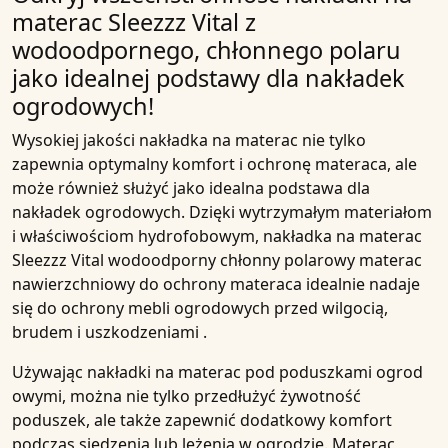
materac Sleezzz Vital z
wodoodpornego, chłonnego polaru
jako idealnej podstawy dla nakładek
ogrodowych!
Wysokiej jakości
nakładka
na materac nie tylko
zapewnia optymalny komfort i ochronę
materaca
, ale
może również służyć jako idealna
podstawa dla
nakładek ogrodowych
. Dzięki
wytrzymałym materiałom
i
właściwościom hydrofobowym
, nakładka na materac
Sleezzz Vital wodoodporny chłonny polarowy materac
nawierzchniowy do ochrony materaca
idealnie nadaje
się do ochrony
mebli ogrodowych
przed
wilgocią
,
brudem
i
uszkodzeniami
.
Używając
nakładki
na materac pod
poduszkami ogrod
owymi, można nie tylko przedłużyć
żywotność
poduszek
, ale także zapewnić dodatkowy
komfort
podczas siedzenia lub leżenia w ogrodzie. Materac