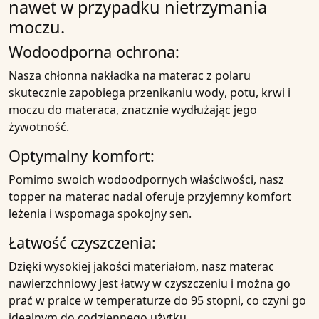
nawet w przypadku
nietrzymania
moczu
.
Wodoodporna ochrona:
Nasza
chłonna nakładka na materac z polaru
skutecznie zapobiega przenikaniu
wody
,
potu
,
krwi
i
moczu
do
materaca
, znacznie wydłużając jego
żywotność.
Optymalny komfort:
Pomimo swoich wodoodpornych
właściwości
, nasz
topper
na materac nadal oferuje przyjemny komfort
leżenia i wspomaga spokojny sen.
Łatwość
czyszczenia:
Dzięki wysokiej jakości materiałom, nasz materac
nawierzchniowy
jest łatwy w czyszczeniu i można go
prać w
pralce
w temperaturze
do 95 stopni
, co czyni go
idealnym do codziennego użytku.