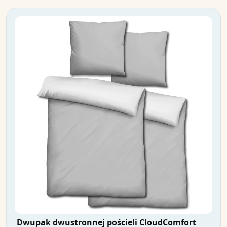
Dwupak dwustronnej pościeli CloudComfort