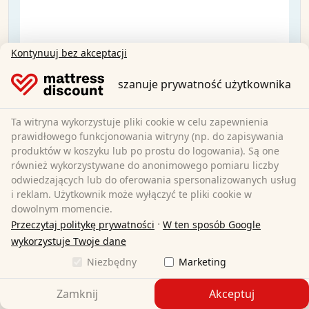
Kontynuuj bez akceptacji
szanuje prywatność użytkownika
Ta witryna wykorzystuje pliki cookie w celu zapewnienia
prawidłowego funkcjonowania witryny (np. do zapisywania
produktów w koszyku lub po prostu do logowania). Są one
również wykorzystywane do anonimowego pomiaru liczby
odwiedzających lub do oferowania spersonalizowanych usług
i reklam. Użytkownik może wyłączyć te pliki cookie w
dowolnym momencie.
·
Przeczytaj politykę prywatności
W ten sposób Google
wykorzystuje Twoje dane
Niezbędny
Marketing
Materac Sleezzz® Smart 140x190 cm
Zamknij
Akceptuj