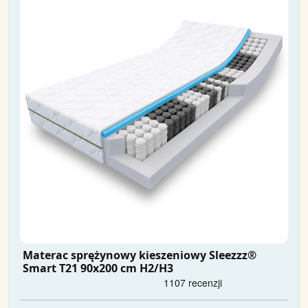
Materac sprężynowy kieszeniowy Sleezzz®
Smart T21 90x200 cm H2/H3