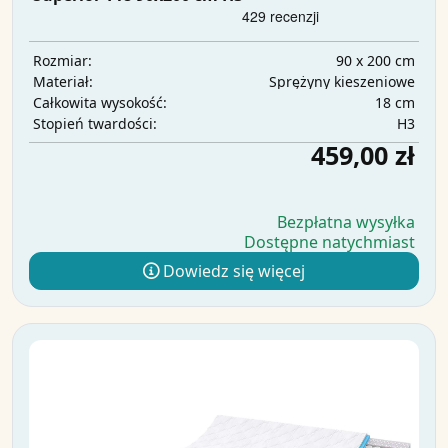
90 x 200 cm
Rozmiar:
Sprężyny kieszeniowe
Materiał:
18 cm
Całkowita wysokość:
H3
Stopień twardości:
459,00 zł
Bezpłatna wysyłka
Dostępne natychmiast
Dowiedz się więcej