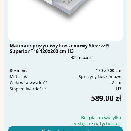
Materac sprężynowy kieszeniowy Sleezzz®
Superior T18 120x200 cm H3
120 x 200 cm
Rozmiar:
Sprężyny kieszeniowe
Materiał:
18 cm
Całkowita wysokość:
H3
Stopień twardości:
589,00 zł
Bezpłatna wysyłka
Dostępne natychmiast