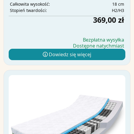
18 cm
Całkowita wysokość:
H2/H3
Stopień twardości:
369,00 zł
Bezpłatna wysyłka
Dostępne natychmiast
Dowiedz się więcej