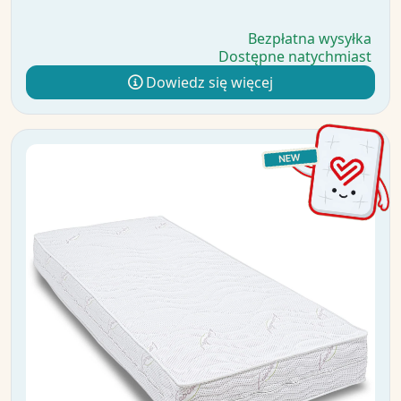
Bezpłatna wysyłka
Dostępne natychmiast
Dowiedz się więcej