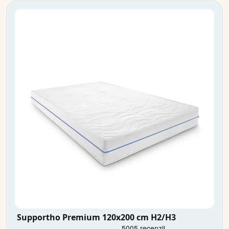
Supportho Premium 120x200 cm H2/H3