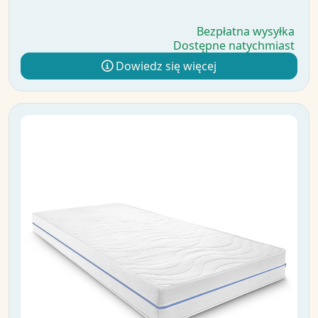
Bezpłatna wysyłka
Dostępne natychmiast
Dowiedz się więcej