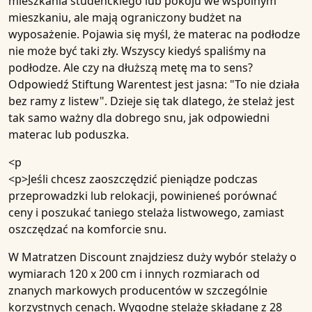
mieszkania studenckiego lub pokoju we wspólnym
mieszkaniu, ale mają ograniczony budżet na
wyposażenie. Pojawia się myśl, że materac na podłodze
nie może być taki zły. Wszyscy kiedyś spaliśmy na
podłodze. Ale czy na dłuższą metę ma to sens?
Odpowiedź Stiftung Warentest jest jasna: "To nie działa
bez ramy z listew". Dzieje się tak dlatego, że stelaż jest
tak samo ważny dla dobrego snu, jak odpowiedni
materac lub poduszka.
<p
<p>Jeśli chcesz zaoszczędzić pieniądze podczas
przeprowadzki lub relokacji, powinieneś porównać
ceny i poszukać taniego stelaża listwowego, zamiast
oszczędzać na komforcie snu.
W Matratzen Discount znajdziesz duży wybór stelaży o
wymiarach 120 x 200 cm i innych rozmiarach od
znanych markowych producentów w szczególnie
korzystnych cenach. Wygodne stelaże składane z 28