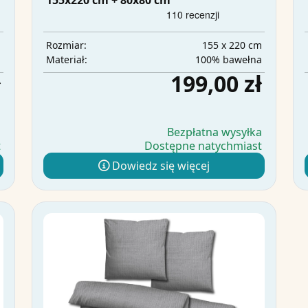
155x220 cm + 80x80 cm
m
155 x 220 cm
Rozmiar:
a
100% bawełna
Materiał:
ł
199,00 zł
a
Bezpłatna wysyłka
t
Dostępne natychmiast
Dowiedz się więcej