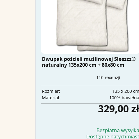
Dwupak pościeli muślinowej Sleezzz®
naturalny 135x200 cm + 80x80 cm
135 x 200 c
Rozmiar:
100% bawełn
Materiał:
329,00 z
Bezpłatna wysyłk
Dostępne natychmias