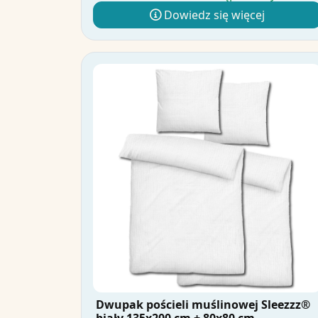
Dowiedz się więcej
Dwupak pościeli muślinowej Sleezzz®