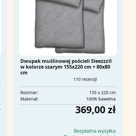
Dwupak muślinowej pościeli Sleezzz®
w kolorze szarym 155x220 cm + 80x80
cm
m
155 x 220 cm
Rozmiar:
a
100% bawełna
Materiał:
ł
369,00 zł
a
Bezpłatna wysyłka