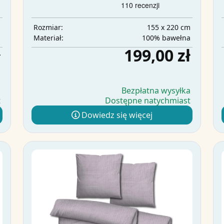
m
155 x 220 cm
Rozmiar:
a
100% bawełna
Materiał:
ł
199,00 zł
a
Bezpłatna wysyłka
t
Dostępne natychmiast
Dowiedz się więcej