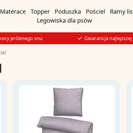
Materace
Topper
Poduszka
Pościel
Ramy li
Legowiska dla psów
nocy próbnego snu
Gwarancja najlepszej
iel
l