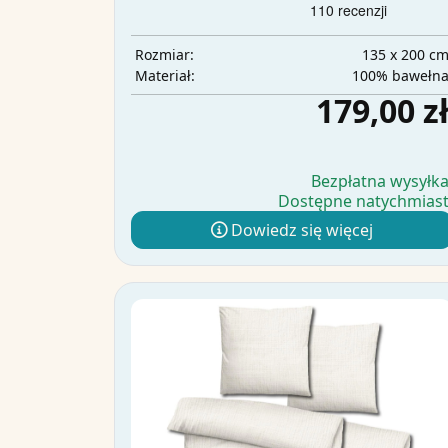
135 x 200 c
Rozmiar:
100% bawełn
Materiał:
179,00 z
Bezpłatna wysyłk
Dostępne natychmias
Dowiedz się więcej