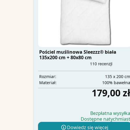
Pościel muślinowa Sleezzz® biała
135x200 cm + 80x80 cm
135 x 200 c
Rozmiar:
100% bawełn
Materiał:
179,00 z
Bezpłatna wysyłk
Dostępne natychmias
Dowiedz się więcej