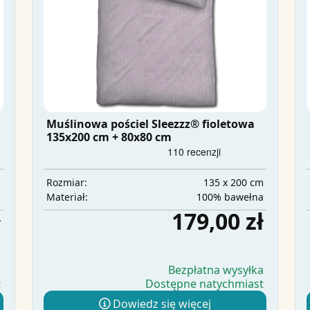
Muślinowa pościel Sleezzz® fioletowa
135x200 cm + 80x80 cm
m
135 x 200 cm
Rozmiar:
a
100% bawełna
Materiał:
ł
179,00 zł
a
Bezpłatna wysyłka
t
Dostępne natychmiast
Dowiedz się więcej