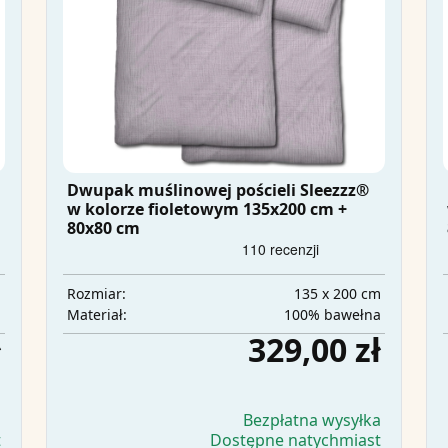
Dwupak muślinowej pościeli Sleezzz®
w kolorze fioletowym 135x200 cm +
80x80 cm
m
135 x 200 cm
Rozmiar:
a
100% bawełna
Materiał:
ł
329,00 zł
a
Bezpłatna wysyłka
t
Dostępne natychmiast