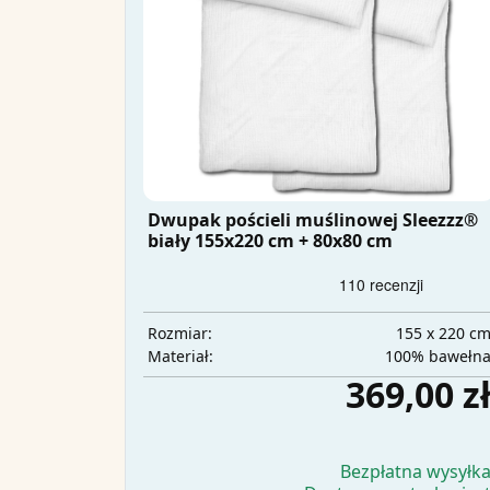
Dwupak pościeli muślinowej Sleezzz®
biały 155x220 cm + 80x80 cm
155 x 220 c
Rozmiar:
100% bawełn
Materiał:
369,00 z
Bezpłatna wysyłk