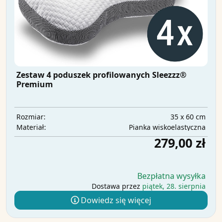
Zestaw 4 poduszek profilowanych Sleezzz®
Premium
35 x 60 cm
Rozmiar:
Pianka wiskoelastyczna
Materiał:
279,00 zł
Bezpłatna wysyłka
Dostawa przez
piątek, 28. sierpnia
Dowiedz się więcej