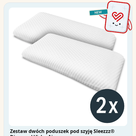
Zestaw dwóch poduszek pod szyję Sleezzz®