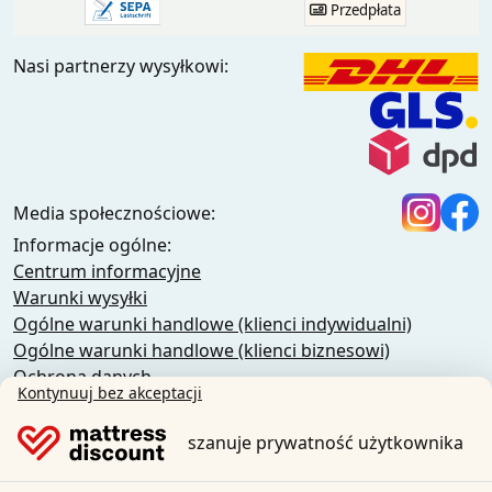
Przedpłata
Nasi partnerzy wysyłkowi:
Media społecznościowe:
Informacje ogólne:
Centrum informacyjne
Warunki wysyłki
Ogólne warunki handlowe (klienci indywidualni)
Ogólne warunki handlowe (klienci biznesowi)
Ochrona danych
Kontynuuj bez akceptacji
Pliki cookie
Polityka anulowania
szanuje prywatność użytkownika
Nadruk
Odstąpienie od umowy