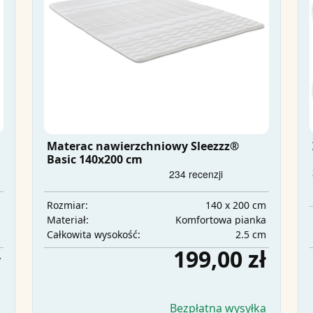
Materac nawierzchniowy Sleezzz®
Basic 140x200 cm
m
140 x 200 cm
Rozmiar:
a
Komfortowa pianka
Materiał:
m
2.5 cm
Całkowita wysokość:
ł
199,00 zł
a
Bezpłatna wysyłka