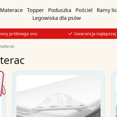
Materace
Topper
Poduszka
Pościel
Ramy li
Legowiska dla psów
nocy próbnego snu
Gwarancja najlepszej
materac
terac