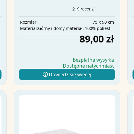
m
75 x 90 cm
Rozmiar:
a
Górny i dolny materiał: 100% poliester, warstwa środkowa: 100% poliuretan, warstwa chłonna: 100% poliester
Materiał:
ł
89,00 zł
a
Bezpłatna wysyłka
t
Dostępne natychmiast
Dowiedz się więcej