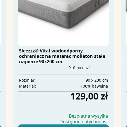
Sleezzz® Vital wodoodporny
ochraniacz na materac molleton stałe
napięcie 90x200 cm
m
90 x 200 cm
Rozmiar:
r
100% bawełna
Materiał:
ł
129,00 zł
a
Bezpłatna wysyłka
t
Dostępne natychmiast