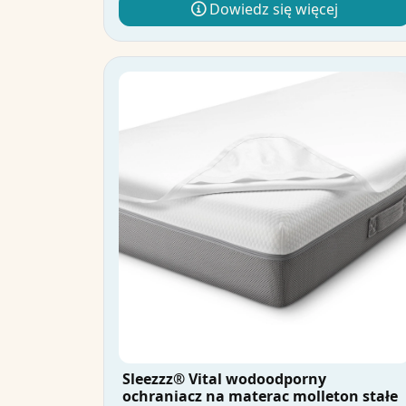
Dowiedz się więcej
Sleezzz® Vital wodoodporny
ochraniacz na materac molleton stałe