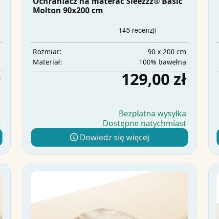
Ochraniacz na materac Sleezzz® Basic
Molton 90x200 cm
m
90 x 200 cm
Rozmiar:
a
100% bawełna
Materiał:
ł
129,00 zł
a
Bezpłatna wysyłka
t
Dostępne natychmiast
Dowiedz się więcej