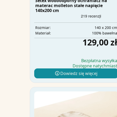
Setex wodoodporny ochraniacz na
materac molleton stałe napięcie
140x200 cm
140 x 200 c
Rozmiar:
100% bawełn
Materiał:
129,00 z
Bezpłatna wysyłk
Dostępne natychmias
Dowiedz się więcej