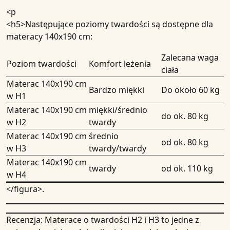
<p
<h5>
Następujące poziomy twardości są dostępne dla
materacy 140x190 cm:
Zalecana waga
Poziom twardości
Komfort leżenia
ciała
Materac 140x190 cm
Bardzo miękki
Do około 60 kg
w H1
Materac 140x190 cm
miękki/średnio
do ok. 80 kg
w H2
twardy
Materac 140x190 cm
średnio
od ok. 80 kg
w H3
twardy/twardy
Materac 140x190 cm
twardy
od ok. 110 kg
w H4
</figura>.
Recenzja:
Materace o twardości H2 i H3 to jedne z