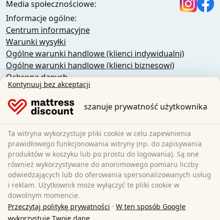
Media społecznościowe:
Informacje ogólne:
Centrum informacyjne
Warunki wysyłki
Ogólne warunki handlowe (klienci indywidualni)
Ogólne warunki handlowe (klienci biznesowi)
Ochrona danych
Kontynuuj bez akceptacji
Pliki cookie
Polityka anulowania
szanuje prywatność użytkownika
Nadruk
Odstąpienie od umowy
Ta witryna wykorzystuje pliki cookie w celu zapewnienia
prawidłowego funkcjonowania witryny (np. do zapisywania
Sleezzz GmbH
produktów w koszyku lub po prostu do logowania). Są one
Grebbener Str. 7
również wykorzystywane do anonimowego pomiaru liczby
odwiedzających lub do oferowania spersonalizowanych usług
52525 Heinsberg
i reklam. Użytkownik może wyłączyć te pliki cookie w
Niemcy
dowolnym momencie.
E-Mail:
customer-service@matratzen.discount
·
Przeczytaj politykę prywatności
W ten sposób Google
Wszystkie ceny zawierają podatek VAT.
wykorzystuje Twoje dane