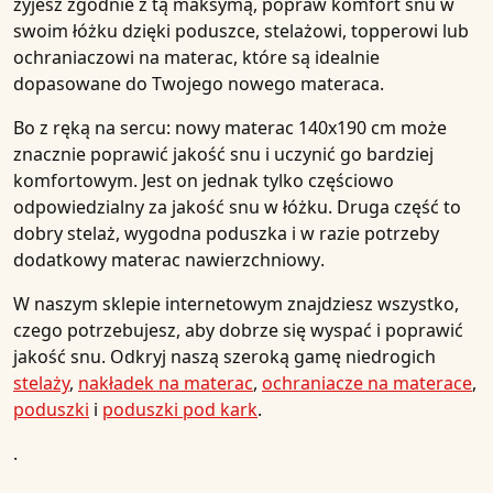
żyjesz zgodnie z tą maksymą, popraw komfort snu w
swoim łóżku dzięki poduszce, stelażowi, topperowi lub
ochraniaczowi na materac
, które są idealnie
dopasowane do Twojego nowego materaca.
Bo z ręką na sercu: nowy materac 140x190 cm może
znacznie poprawić jakość snu i uczynić go bardziej
komfortowym. Jest on jednak tylko częściowo
odpowiedzialny za jakość snu w łóżku. Druga część to
dobry
stelaż
, wygodna
poduszka
i w razie potrzeby
dodatkowy
materac nawierzchniowy
.
W naszym sklepie internetowym znajdziesz wszystko,
czego potrzebujesz, aby dobrze się wyspać i poprawić
jakość snu. Odkryj naszą szeroką gamę niedrogich
stelaży
,
nakładek na materac
,
ochraniacze na materace
,
poduszki
i
poduszki pod kark
.
.