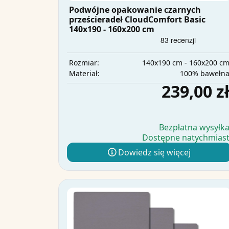
Podwójne opakowanie czarnych
prześcieradeł CloudComfort Basic
140x190 - 160x200 cm
140x190 cm - 160x200 c
Rozmiar:
100% bawełn
Materiał:
239,00 z
Bezpłatna wysyłk
Dostępne natychmias
Dowiedz się więcej