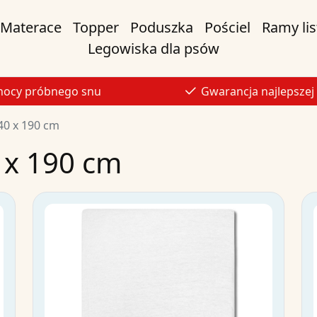
Materace
Topper
Poduszka
Pościel
Ramy li
Legowiska dla psów
nocy próbnego snu
Gwarancja najlepszej
40 x 190 cm
 x 190 cm