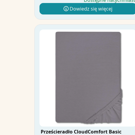
Dostępne natychmias
Dowiedz się więcej
Prześcieradło CloudComfort Basic