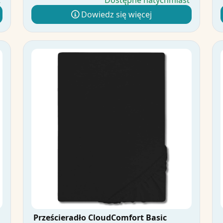
t
Dostępne natychmiast
Dowiedz się więcej
Prześcieradło CloudComfort Basic