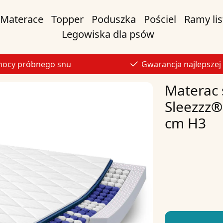
Materace
Topper
Poduszka
Pościel
Ramy li
Legowiska dla psów
nocy próbnego snu
Gwarancja najlepszej
Materac 
Sleezzz®
cm H3