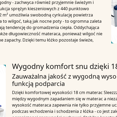
ygodny - zachwyca również przyjemnie
świeżym i
rukcja
sprężyn
kieszeniowych z 440 punktowo
2 m² umożliwia swobodną cyrkulację powietrza
o wilgoć, taką jak nocne poty - to ogromna zaleta
mają tendencję do gromadzenia ciepła. Oddychająca
także długowieczność materaca, ponieważ wilgoć nie
ne zapachy. Dzięki temu łóżko pozostaje świeże,
Wygodny komfort snu dzięki 1
Zauważalna jakość z wygodną wysoko
funkcją podparcia
Dzięki
komfortowej wysokości 18 cm
materac Sleezz
między wygodnym zapadaniem się w materac a nieza
wysokość materaca zapewnia nie tylko przyjemne ucz
podczas wchodzenia i schodzenia z łóżka - co jest za