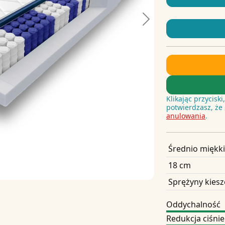
Next
Klikając przycisk
potwierdzasz, że
anulowania
.
Średnio miękki
18 cm
Sprężyny kies
Oddychalność
Redukcja ciśnie