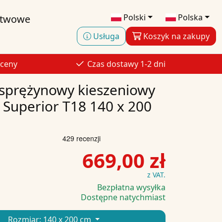
Polski
Polska
stwowe
Usługa
Koszyk na zakupy
 ceny
Czas dostawy 1-2 dni
sprężynowy kieszeniowy
 Superior T18 140 x 200
669,00 zł
z VAT.
Bezpłatna wysyłka
Dostępne natychmiast
Rozmiar:
140 x 200 cm