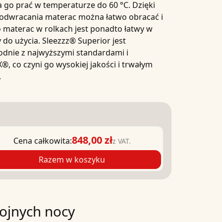
a go prać w temperaturze do
6
0 °C
. Dzięki
odwracania
materac można łatwo obracać i
o
materac w rolkach
jest ponadto łatwy w
 do użycia.
Sleezzz®
Superior
jest
dnie z najwyższymi standardami i
EX®
, co czyni go wysokiej jakości i trwałym
.
848,00 zł
Cena całkowita:
z VAT.
Razem w koszyku
ojnych nocy