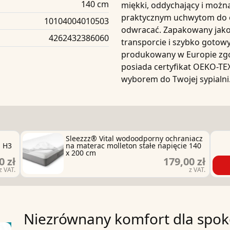
140 cm
miękki, oddychający i możn
praktycznym
uchwytom do 
10104004010503
odwracać. Zapakowany jak
4262432386060
transporcie i szybko gotowy
produkowany w Europie zgo
posiada
certyfikat OEKO-T
wyborem do Twojej sypialni
Sleezzz® Vital wodoodporny ochraniacz
m H3
na materac molleton stałe napięcie 140
x 200 cm
0 zł
179,00 zł
z VAT.
z VAT.
Niezrównany komfort dla spok