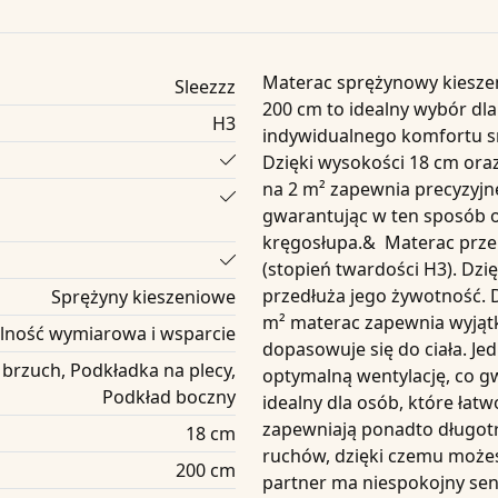
Materac sprężynowy kiesz
Sleezzz
200 cm
to idealny wybór dla
H3
indywidualnego komfortu snu
Dzięki wysokości
18 cm
ora
na 2 m²
zapewnia precyzyjne 
gwarantując w ten sposób 
kręgosłupa.&
Materac
prze
(stopień twardości H3). Dzi
przedłuża jego żywotność. 
Sprężyny kieszeniowe
m²
materac zapewnia wyją
ilność wymiarowa i wsparcie
dopasowuje się do ciała. J
brzuch, Podkładka na plecy,
optymalną
wentylację
, co g
Podkład boczny
idealny dla osób, które łatw
zapewniają ponadto długotr
18 cm
ruchów, dzięki czemu możes
200 cm
partner ma niespokojny sen