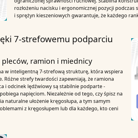
ograniczonej sprawności ruchowej. Stabilna konstr
rozłożeniu nacisku i ergonomicznej pozycji podczas s
i sprężyn kieszeniowych gwarantuje, że każdego rank
ęki 7-strefowemu podparciu
a pleców, ramion i miednicy
a w inteligentną
7-strefową strukturę
, która wspiera
ne. Różne strefy twardości zapewniają, że ramiona
a i odcinek lędźwiowy są stabilnie podparte -
apobiega napięciom. Niezależnie od tego, czy śpisz na
nia
naturalne ułożenie kręgosłupa
, a tym samym
problemami z kręgosłupem lub dla każdego, kto ceni