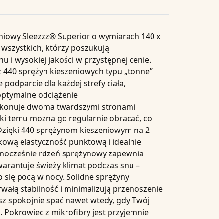
eniowy
Sleezzz® Superior o wymiarach 140 x
 wszystkich, którzy poszukują
 i wysokiej jakości w przystępnej cenie.
z
440 sprężyn kieszeniowych typu „tonne”
podparcie dla każdej strefy ciała,
optymalne odciążenie
konuje dwoma twardszymi stronami
ęki temu można go regularnie obracać, co
Dzięki
440 sprężynom kieszeniowym na 2
tkową
elastyczność punktową
i idealnie
ednocześnie rdzeń sprężynowy zapewnia
warantuje świeży klimat podczas snu –
o się pocą w nocy. Solidne sprężyny
wałą stabilność i minimalizują przenoszenie
z spokojnie spać nawet wtedy, gdy Twój
. Pokrowiec z
mikrofibry
jest przyjemnie