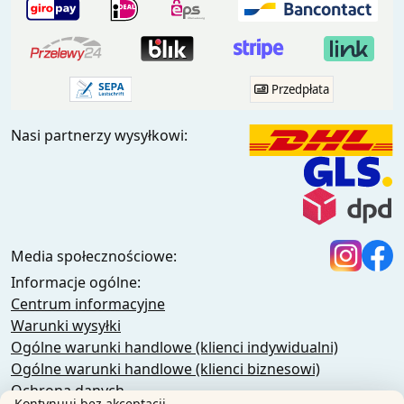
Przedpłata
Nasi partnerzy wysyłkowi:
Media społecznościowe:
Informacje ogólne:
Centrum informacyjne
Warunki wysyłki
Ogólne warunki handlowe (klienci indywidualni)
Ogólne warunki handlowe (klienci biznesowi)
Ochrona danych
Kontynuuj bez akceptacji