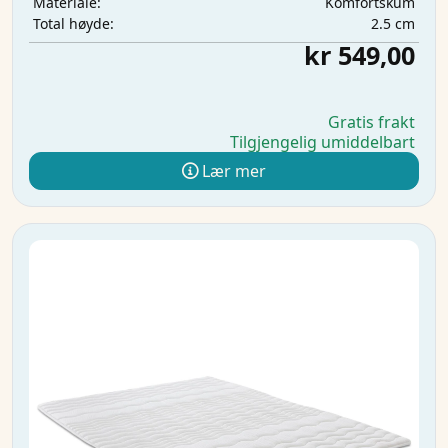
Komfortskum
Materiale:
2.5 cm
Total høyde:
kr 549,00
Gratis frakt
Tilgjengelig umiddelbart
Lær mer