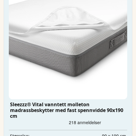
Sleezzz® Vital vanntett molleton
madrassbeskytter med fast spennvidde 90x190
cm
90 x 190 cm
Størrelse: