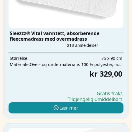
Sleezzz® Vital vanntett, absorberende
fleecemadrass med overmadrass
75 x 90 cm
Størrelse:
Over- og undermateriale: 100 % polyester, mellomlag: 100 % polyuretan, absorberende lag: 100 % polyester
Materiale:
kr 329,00
Gratis frakt
Tilgjengelig umiddelbart
Lær mer