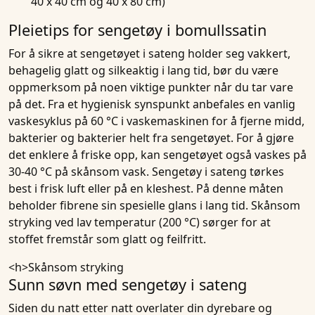
40 x 40 cm og 40 x 80 cm)
Pleietips for sengetøy i bomullssatin
For å sikre at sengetøyet i sateng holder seg vakkert,
behagelig glatt og silkeaktig i lang tid, bør du være
oppmerksom på noen viktige punkter når du tar vare
på det. Fra et hygienisk synspunkt anbefales en vanlig
vaskesyklus på 60 °C i vaskemaskinen for å fjerne midd,
bakterier og bakterier helt fra sengetøyet. For å gjøre
det enklere å friske opp, kan sengetøyet også vaskes på
30-40 °C på skånsom vask. Sengetøy i sateng tørkes
best i frisk luft eller på en kleshest. På denne måten
beholder fibrene sin spesielle glans i lang tid. Skånsom
stryking ved lav temperatur (200 °C) sørger for at
stoffet fremstår som glatt og feilfritt.
<h>Skånsom stryking
Sunn søvn med sengetøy i sateng
Siden du natt etter natt overlater din dyrebare og