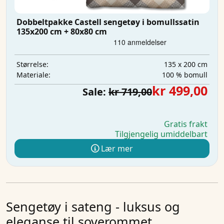
Dobbeltpakke Castell sengetøy i bomullssatin
135x200 cm + 80x80 cm
135 x 200 cm
Størrelse:
100 % bomull
Materiale:
kr 499,00
Sale:
kr 719,00
Gratis frakt
Tilgjengelig umiddelbart
Lær mer
Sengetøy i sateng - luksus og
eleganse til soverommet