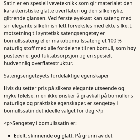
Satin er en spesiell veveteknikk som gir materialet den
karakteristiske glatte overflaten og den silkemyke,
glitrende glansen. Ved første øyekast kan sateng med
sin elegante silkefinish lett forveksles med ekte silke. I
motsetning til syntetisk satengsengetøy er
bomullssateng eller makobomullssateng et 100 %
naturlig stoff med alle fordelene til ren bomull, som høy
pusteevne, god fuktabsorpsjon og en spesielt
hudvennlig overflatestruktur.
Satengsengetøyets fordelaktige egenskaper
Hvis du setter pris på silkens elegante utseende og
myke følelse, men ikke ønsker å gi avkall på bomullens
naturlige og praktiske egenskaper, er sengetøy i
bomullssatin det ideelle valget for deg.</p
<p>Sengetøy i bomullssatin er:
Edelt, skinnende og glatt
: På grunn av det