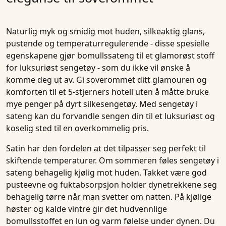
Naturlig myk og smidig mot huden, silkeaktig glans,
pustende og temperaturregulerende - disse spesielle
egenskapene gjør bomullssateng til et glamorøst stoff
for luksuriøst sengetøy - som du ikke vil ønske å
komme deg ut av. Gi soverommet ditt glamouren og
komforten til et 5-stjerners hotell uten å måtte bruke
mye penger på dyrt silkesengetøy. Med sengetøy i
sateng kan du forvandle sengen din til et luksuriøst og
koselig sted til en overkommelig pris.
Satin har den fordelen at det tilpasser seg perfekt til
skiftende temperaturer. Om sommeren føles sengetøy i
sateng behagelig kjølig mot huden. Takket være god
pusteevne og fuktabsorpsjon holder dynetrekkene seg
behagelig tørre når man svetter om natten. På kjølige
høster og kalde vintre gir det hudvennlige
bomullsstoffet en lun og varm følelse under dynen. Du