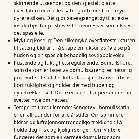
skinnende utseendet og den spesielt glatte
overflaten forveksles sateng ofte med den mye
dyrere silken. Det gjør satengsengetøy til et ekte
insidertips for prisbevisste mennesker som elsker
det spesielle.
Mykt og koselig
: Den silkemyke overflatestrukturen
til sateng bidrar til å skape en luksuriøs følelse på
huden og en spesielt behagelig soveopplevelse.
Pustende og fuktighetsregulerende
: Bomullsfibre,
som de som er laget av bomullssateng, er naturlig
pustende. De tillater luftsirkulasjon, transporterer
bort fuktighet og holder dermed huden og
dynetrekket tørt. Dette er ideelt for personer som
svetter mye om natten.
Temperaturregulerende
: Sengetøy i bomullssatin
er en allrounder for alle årstider. Om sommeren
bidrar de luftgjennomtrengelige trekkene til å
holde deg frisk og kjølig i sengen. Om vinteren
fungerer det som en varmeakkumulator som