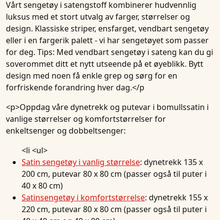
Vårt sengetøy i satengstoff kombinerer hudvennlig
luksus med et stort utvalg av farger, størrelser og
design. Klassiske striper, ensfarget, vendbart sengetøy
eller i en fargerik palett - vi har sengetøyet som passer
for deg. Tips: Med vendbart sengetøy i sateng kan du gi
soverommet ditt et nytt utseende på et øyeblikk. Bytt
design med noen få enkle grep og sørg for en
forfriskende forandring hver dag.</p
<p>Oppdag våre dynetrekk og putevar i bomullssatin i
vanlige størrelser og komfortstørrelser for
enkeltsenger og dobbeltsenger:
<li <ul>
Satin sengetøy i vanlig størrelse
: dynetrekk 135 x
200 cm, putevar 80 x 80 cm (passer også til puter i
40 x 80 cm)
Satinsengetøy i komfortstørrelse
: dynetrekk 155 x
220 cm, putevar 80 x 80 cm (passer også til puter i